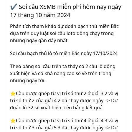
✔️ Soi cầu XSMB miễn phí hôm nay ngày
17 tháng 10 năm 2024
Phân tích tham khảo dự đoán bạch thủ miền Bắc
dựa trên quy luật soi cầu loto động chạy trong
những ngày gần đây nhất:
Soi cầu bạch thủ lô tô miền Bắc ngày 17/10/2024
Theo bảng soi cầu trên ta thấy có 2 cầu lô động
xuất hiện và có khả năng cao sẽ về trên trong
những ngày tới.
⭐️Cầu được ghép từ vị trí số thứ 2 ở giải 3.2 và vị
trí số thứ 2 của giải 4.2 đã chạy được ngày => Dự
đoán lô 32 sẽ xuất hiện trên bảng kết quả.
⭐️Cầu được ghép từ vị trí số thứ 4 ở giải 4.3 và vị
trí số thứ 3 của giải 5.3 đã chạy được ngày => Dự