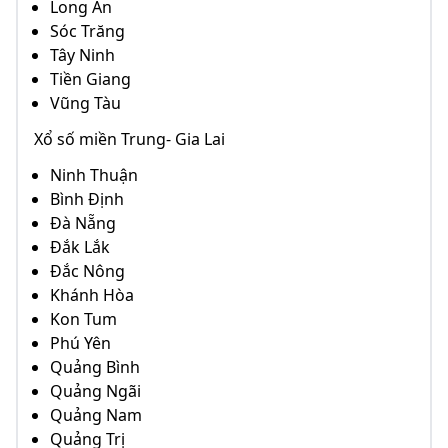
Long An
Sóc Trăng
Tây Ninh
Tiền Giang
Vũng Tàu
Xổ số miền Trung- Gia Lai
Ninh Thuận
Bình Định
Đà Nẵng
Đắk Lắk
Đắc Nông
Khánh Hòa
Kon Tum
Phú Yên
Quảng Bình
Quảng Ngãi
Quảng Nam
Quảng Trị