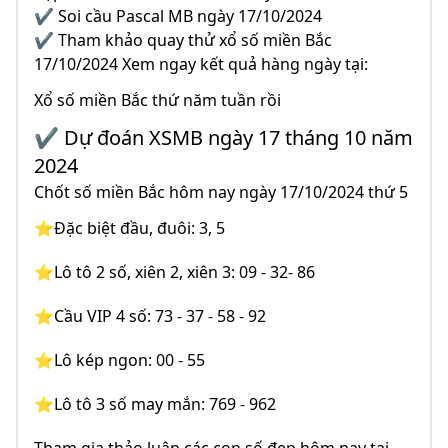
✔️ Soi cầu Pascal MB ngày 17/10/2024
✔️ Tham khảo quay thử xổ số miền Bắc
17/10/2024 Xem ngay kết quả hàng ngày tại:
Xổ số miền Bắc thứ năm tuần rồi
✔️ Dự đoán XSMB ngày 17 tháng 10 năm
2024
Chốt số miền Bắc hôm nay ngày 17/10/2024 thứ 5
⭐️Đặc biệt đầu, đuôi: 3, 5
⭐️Lô tô 2 số, xiên 2, xiên 3: 09 - 32- 86
⭐️Cầu VIP 4 số: 73 - 37 - 58 - 92
⭐️Lô kép ngon: 00 - 55
⭐️Lô tô 3 số may mắn: 769 - 962