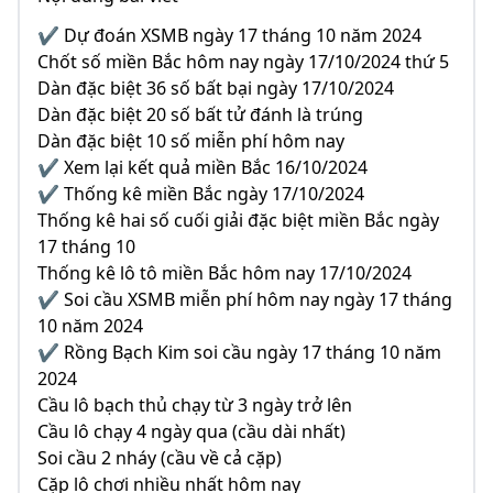
✔️ Dự đoán XSMB ngày 17 tháng 10 năm 2024
Chốt số miền Bắc hôm nay ngày 17/10/2024 thứ 5
Dàn đặc biệt 36 số bất bại ngày 17/10/2024
Dàn đặc biệt 20 số bất tử đánh là trúng
Dàn đặc biệt 10 số miễn phí hôm nay
✔️ Xem lại kết quả miền Bắc 16/10/2024
✔️ Thống kê miền Bắc ngày 17/10/2024
Thống kê hai số cuối giải đặc biệt miền Bắc ngày
17 tháng 10
Thống kê lô tô miền Bắc hôm nay 17/10/2024
✔️ Soi cầu XSMB miễn phí hôm nay ngày 17 tháng
10 năm 2024
✔️ Rồng Bạch Kim soi cầu ngày 17 tháng 10 năm
2024
Cầu lô bạch thủ chạy từ 3 ngày trở lên
Cầu lô chạy 4 ngày qua (cầu dài nhất)
Soi cầu 2 nháy (cầu về cả cặp)
Cặp lô chơi nhiều nhất hôm nay