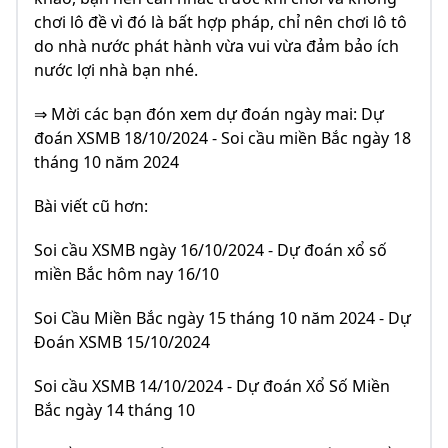
chơi lô đề vì đó là bất hợp pháp, chỉ nên chơi lô tô
do nhà nước phát hành vừa vui vừa đảm bảo ích
nước lợi nhà bạn nhé.
⇒ Mời các bạn đón xem dự đoán ngày mai: Dự
đoán XSMB 18/10/2024 - Soi cầu miền Bắc ngày 18
tháng 10 năm 2024
Bài viết cũ hơn:
Soi cầu XSMB ngày 16/10/2024 - Dự đoán xổ số
miền Bắc hôm nay 16/10
Soi Cầu Miền Bắc ngày 15 tháng 10 năm 2024 - Dự
Đoán XSMB 15/10/2024
Soi cầu XSMB 14/10/2024 - Dự đoán Xổ Số Miền
Bắc ngày 14 tháng 10