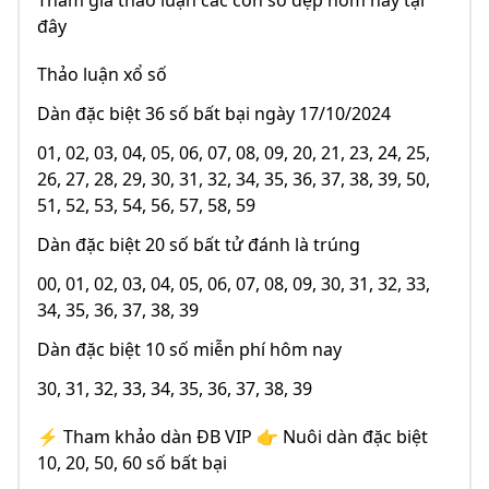
Tham gia thảo luận các con số đẹp hôm nay tại
đây
Thảo luận xổ số
Dàn đặc biệt 36 số bất bại ngày 17/10/2024
01, 02, 03, 04, 05, 06, 07, 08, 09, 20, 21, 23, 24, 25,
26, 27, 28, 29, 30, 31, 32, 34, 35, 36, 37, 38, 39, 50,
51, 52, 53, 54, 56, 57, 58, 59
Dàn đặc biệt 20 số bất tử đánh là trúng
00, 01, 02, 03, 04, 05, 06, 07, 08, 09, 30, 31, 32, 33,
34, 35, 36, 37, 38, 39
Dàn đặc biệt 10 số miễn phí hôm nay
30, 31, 32, 33, 34, 35, 36, 37, 38, 39
⚡ Tham khảo dàn ĐB VIP 👉 Nuôi dàn đặc biệt
10, 20, 50, 60 số bất bại