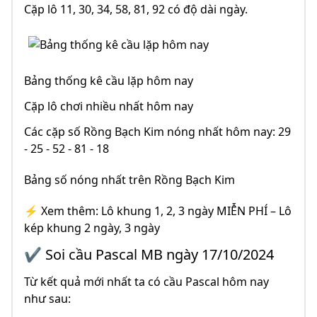
Cặp lô 11, 30, 34, 58, 81, 92 có độ dài ngày.
Bảng thống kê cầu lặp hôm nay
Cặp lô chơi nhiều nhất hôm nay
Các cặp số Rồng Bạch Kim nóng nhất hôm nay: 29
- 25 - 52 - 81 - 18
Bảng số nóng nhất trên Rồng Bạch Kim
⚡ Xem thêm: Lô khung 1, 2, 3 ngày MIỄN PHÍ – Lô
kép khung 2 ngày, 3 ngày
✔️ Soi cầu Pascal MB ngày 17/10/2024
Từ kết quả mới nhất ta có cầu Pascal hôm nay
như sau: