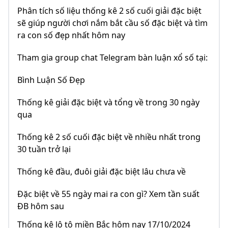
Phân tích số liệu thống kê 2 số cuối giải đặc biệt
sẽ giúp người chơi nắm bắt cầu số đặc biệt và tìm
ra con số đẹp nhất hôm nay
Tham gia group chat Telegram bàn luận xổ số tại:
Bình Luận Số Đẹp
Thống kê giải đặc biệt và tổng về trong 30 ngày
qua
Thống kê 2 số cuối đặc biệt về nhiều nhất trong
30 tuần trở lại
Thống kê đầu, đuôi giải đặc biệt lâu chưa về
Đặc biệt về 55 ngày mai ra con gì? Xem tần suất
ĐB hôm sau
Thống kê lô tô miền Bắc hôm nay 17/10/2024