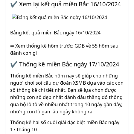
✔️ Xem lại kết quả miền Bắc 16/10/2024
Bảng kết quả miền Bắc ngày 16/10/2024
⇒ Xem thống kê hôm trước: GĐB về 55 hôm sau
đánh con gì
✔️ Thống kê miền Bắc ngày 17/10/2024
Thống kê miền Bắc hôm nay sẽ giúp cho những
người chơi soi cầu dự đoán XSMB dựa vào các con
số thống kê chi tiết nhất. Bạn sẽ lựa chọn được
những con số đẹp nhất đánh đâu thắng đó thông
qua bộ lô tô về nhiều nhất trong 10 ngày gần đây,
những con lô gan lâu ngày không ra.
Thống kê hai số cuối giải đặc biệt miền Bắc ngày
17 tháng 10