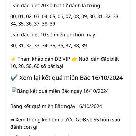
Dàn đặc biệt 20 số bất tử đánh là trúng
00, 01, 02, 03, 04, 05, 06, 07, 08, 09, 30, 31, 32, 33,
34, 35, 36, 37, 38, 39
Dàn đặc biệt 10 số miễn phí hôm nay
30, 31, 32, 33, 34, 35, 36, 37, 38, 39
⚡ Tham khảo dàn ĐB VIP 👉 Nuôi dàn đặc biệt
10, 20, 50, 60 số bất bại
✔️ Xem lại kết quả miền Bắc 16/10/2024
Bảng kết quả miền Bắc ngày 16/10/2024
⇒ Xem thống kê hôm trước: GĐB về 55 hôm sau
đánh con gì