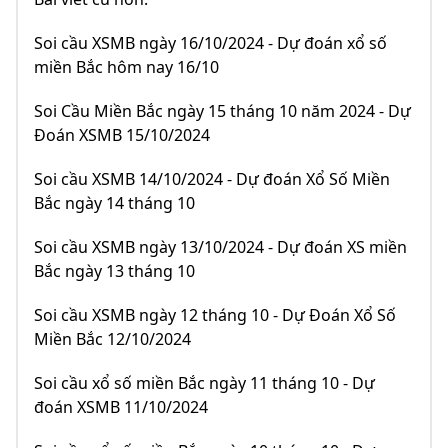
Soi cầu XSMB ngày 16/10/2024 - Dự đoán xổ số
miền Bắc hôm nay 16/10
Soi Cầu Miền Bắc ngày 15 tháng 10 năm 2024 - Dự
Đoán XSMB 15/10/2024
Soi cầu XSMB 14/10/2024 - Dự đoán Xổ Số Miền
Bắc ngày 14 tháng 10
Soi cầu XSMB ngày 13/10/2024 - Dự đoán XS miền
Bắc ngày 13 tháng 10
Soi cầu XSMB ngày 12 tháng 10 - Dự Đoán Xổ Số
Miền Bắc 12/10/2024
Soi cầu xổ số miền Bắc ngày 11 tháng 10 - Dự
đoán XSMB 11/10/2024