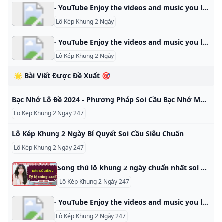
- YouTube Enjoy the videos and music you love, upload original content, and share it all with friends, family, and the world on YouTube.
Lô Kép Khung 2 Ngày
- YouTube Enjoy the videos and music you love, upload original content, and share it all with friends, family, and the world on YouTube.
Lô Kép Khung 2 Ngày
🌟 Bài Viết Được Đề Xuất 🎯
Bạc Nhớ Lô Đề 2024 - Phương Pháp Soi Cầu Bạc Nhớ MB Mới Nhất Thống kê bạc nhớ miền Bắc 2024, những phương pháp phân tích lô tô, soi cầu bạc nhớ mới nhất được rất nhiều người tin dùng. Dự đoán lô, số đề MB ngày hôm sau. Cờ bạc nhớ lô đề là gì? Bạc nhớ lô đề là phương pháp để tìm ra những quy luật xuất hiện con lô bạch thủ hay những cặp lô có xác suất về cao nhất vào ngày hôm sau.
Lô Kép Khung 2 Ngày 247
Lô Kép Khung 2 Ngày Bí Quyết Soi Cầu Siêu Chuẩn
Lô Kép Khung 2 Ngày 247
Song thủ lô khung 2 ngày chuẩn nhất soi cầu 247 dự đoán xsmb Soi cầu 247 rồng bạch kim. Dự đoán soi cầu hôm nay Song thủ lô khung 2 ngày chuẩn nhất, soi cầu 247 chính xác miễn phí, dự đoán kết quả xsmb hôm nay, rồng bạch kim 88 cặp lô đề đẹp Phát hành: Rồng bạch kim Hỗ trợ: Tác giả: Soi cầu 247 Song thủ lô khung 2 ngày chuẩn hôm nay. Với phương pháp bắt lô chính xác. Chúng ta nên tự tin với cầu lô hôm nay.
Lô Kép Khung 2 Ngày 247
- YouTube Enjoy the videos and music you love, upload original content, and share it all with friends, family, and the world on YouTube.
Lô Kép Khung 2 Ngày 247