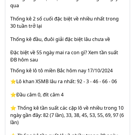
qua
Thống kê 2 số cuối đặc biệt về nhiều nhất trong
30 tuần trở lại
Thống kê đầu, đuôi giải đặc biệt lâu chưa về
Đặc biệt về 55 ngày mai ra con gì? Xem tần suất
ĐB hôm sau
Thống kê lô tô miền Bắc hôm nay 17/10/2024
⭐️Lô khan XSMB lâu ra nhất: 92 - 3 - 46 - 66 - 06
⭐️Đầu câm 0, đít câm 4
⭐️ Thống kê tần suất các cặp lô về nhiều trong 10
ngày gần đây: 82 (7 lần), 33, 38, 45, 53, 55, 69, 97 (6
lần)