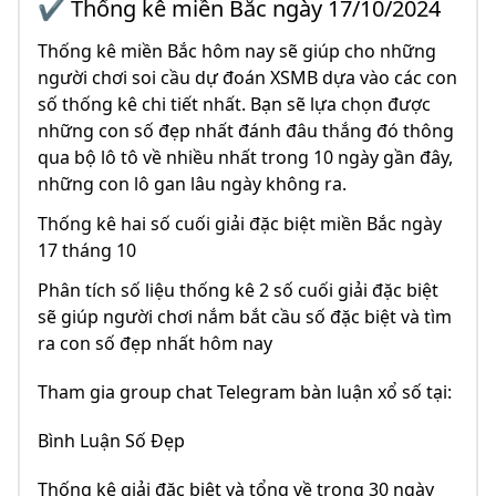
✔️ Thống kê miền Bắc ngày 17/10/2024
Thống kê miền Bắc hôm nay sẽ giúp cho những
người chơi soi cầu dự đoán XSMB dựa vào các con
số thống kê chi tiết nhất. Bạn sẽ lựa chọn được
những con số đẹp nhất đánh đâu thắng đó thông
qua bộ lô tô về nhiều nhất trong 10 ngày gần đây,
những con lô gan lâu ngày không ra.
Thống kê hai số cuối giải đặc biệt miền Bắc ngày
17 tháng 10
Phân tích số liệu thống kê 2 số cuối giải đặc biệt
sẽ giúp người chơi nắm bắt cầu số đặc biệt và tìm
ra con số đẹp nhất hôm nay
Tham gia group chat Telegram bàn luận xổ số tại:
Bình Luận Số Đẹp
Thống kê giải đặc biệt và tổng về trong 30 ngày