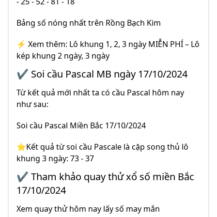
- 25 - 52 - 81 - 18
Bảng số nóng nhất trên Rồng Bạch Kim
⚡ Xem thêm: Lô khung 1, 2, 3 ngày MIỄN PHÍ – Lô
kép khung 2 ngày, 3 ngày
✔️ Soi cầu Pascal MB ngày 17/10/2024
Từ kết quả mới nhất ta có cầu Pascal hôm nay
như sau:
Soi cầu Pascal Miền Bắc 17/10/2024
⭐️Kết quả từ soi cầu Pascale là cặp song thủ lô
khung 3 ngày: 73 - 37
✔️ Tham khảo quay thử xổ số miền Bắc
17/10/2024
Xem quay thử hôm nay lấy số may mắn