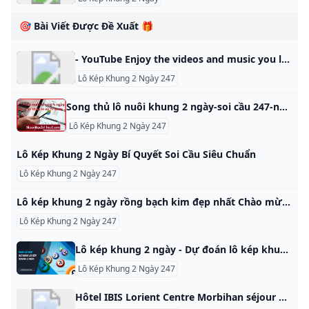
🎯 Bài Viết Được Đề Xuất 🎁
- YouTube Enjoy the videos and music you love, upload original content, and share it all with friends, family, and the world on YouTube.
Lô Kép Khung 2 Ngày 247
Song thủ lô nuôi khung 2 ngày-soi cầu 247-nuôi lô khung rồng bạch kim 88 Song thủ lô nuôi khung 2 ngày chính xác,soi cầu 247,nuôi lô khung rồng bạch kim 2 3 5 ngày,dự đoán xsmb,soi cầu 888 chính xác nhất Phát hành: soi cầu 247 Hỗ trợ: Song thủ lô nuôi khung 2 ngày chính xác là phương pháp chơi lô hiệu quả. Cầu bắt chủ yếu dựa vào thống kê và soi cầu của cao thủ. Với 7 cao thủ chốt số cho bạn tham khảo.
Lô Kép Khung 2 Ngày 247
Lô Kép Khung 2 Ngày Bí Quyết Soi Cầu Siêu Chuẩn
Lô Kép Khung 2 Ngày 247
Lô kép khung 2 ngày rồng bạch kim đẹp nhất Chào mừng các bạn đến với diễn đàn nuôi lô kép khung 2 ngày miễn phí đẹp nhất, soi cầu 247 dự đoán thống kê chính xác các chu kỳ nuôi. Với số tiền bỏ ra không lớn, anh em lô thủ vẫn có thể ấp ủ các dự định để phát triển kinh tế theo lô kép khung 2 ngày. Bởi theo các thống kê đánh giá về loại hình nuôi lô này, thì hầu hết người tham gia cá cược đều có được những thứ mình cần.
Lô Kép Khung 2 Ngày 247
Lô kép khung 2 ngày - Dự đoán lô kép khung 2 ngày 247 miền bắc Nuôi lô kép khung 2 ngày miễn phí được các chuyên gia soi cầu 247 nghiên cứu. Dự đoán lô kép khung 1,2,3 ngày bất bại siêu chuẩn xác ăn 100%. Lô kép khung 2 ngày là bạn sẽ chọn các con lô kép (con số giống nhau) để chơi trong 2 ngày liên tiếp. Thường những con lô kép được nuôi sẽ là 00, 11, 22, 33, 44, 55, 66, 77, 88, 99.
Lô Kép Khung 2 Ngày 247
Hôtel IBIS Lorient Centre Morbihan séjour à Lorient Bretagne Sud - LORIENT-HOTEL.COM LORIENT-HOTEL.COM This domain name is for sale. Owning a suitable domain name will help you achieve greater success in your career. For any business consultation about LORIENT-HOTEL.COM, please contact us! ! ! available for sale For instantly purchase. Please contact us to get this domain. Get A Quote Telegram Whatsapp Skype email protected Primary Language French Number Of Records 56 Website Building Age 11 Domain Age 11 Oldest Record Year 2014-10-11 01:19:58 Latest Record Year 2024-12-31 20:23:14 This domain name was built between 2014 and 2015 for a period of 1 year.