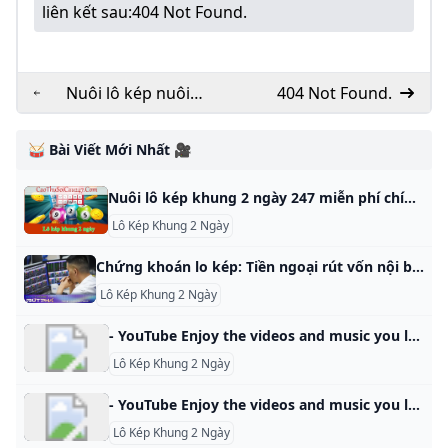
liên kết sau:
404 Not Found.
Nuôi lô kép nuôi
404 Not Found.
khung 2 ngày chính
xác miễn phí
🥁 Bài Viết Mới Nhất 🎥
Nuôi lô kép khung 2 ngày 247 miễn phí chính xác Nuôi lô kép khung 2 ngày miễn phí chính xác, Bí kíp đánh bạch thủ lô kép khung 2 ngày 247 bất bại từ chuyên gia giúp anh em thắng lớn, về bờ thành công. 4.5/5 - (136 bình chọn) Lô kép khung 2 ngày là một trong những chiến thuật cá cược lô đề hay nhất hiện nay. Cách này đã được nhiều dân chơi gạo cội kiểm chứng và đem về kết quả rất tốt.
Lô Kép Khung 2 Ngày
Chứng khoán lo kép: Tiền ngoại rút vốn nội bẻ hướng sang vàng bất động sản Trong bối cảnh tiền ngoại chưa ngừng rút khỏi thị trường chứng khoán Việt Nam, việc kênh đầu tư cổ phiếu bị hút tiền bởi vàng và bất động sản khiến giới đầu tư lo ngại. Diễn đàn Đầu tư Việt Nam 2025 - VIF2025Sức nóng cạnh tranh trong bất động sản công nghiệpNhà đất-07:55 | 23/10/2024Câu hỏi trước thềm VIF 2025: Cổ phiếu chứng khoán còn triển vọng đầu…Chứng khoán-20:40 | 22/10/2024Chứng khoán lo kép: Tiền ngoại rút, vốn nội bẻ hướng sang vàng, bất…Chứng khoán-08:35 | 22/10/2024Chờ điểm đảo chiều vốn ngoại sau nhịp rút ròng kỷ lụcChứng khoán-13:49 | 21/10/2024Tăng trưởng kinh tế 2024: Đằng sau những con số tích cựcThời sự-07:00 | 21/10/2024Nhìn lại những nhóm cổ phiếu giúp NĐT đánh bại thị trường chung được…Chứng khoán-10:57 | 16/10/2024Chuyên gia Nguyễn Xuân Thành: Năm 2025, đầu tư công sẽ được đẩy mạnh,…Thời sự-17:20 | 15/10/2024Data Talk tháng 10: ‘Xuất khẩu của doanh nghiệp nội địa năm nay tăng…Thời sự-14:00 | 15/10/2024Data Talk: ‘Phục hồi kinh tế & Xu hướng dòng vốn đảo nghịch’ sẽ diễn…Thời sự-09:56 | 14/10/2024Diễn đàn Đầu tư Việt Nam 2025: ‘Khai thông & Bứt phá’Chứng khoán-15:00 | 07/10/2024
Lô Kép Khung 2 Ngày
- YouTube Enjoy the videos and music you love, upload original content, and share it all with friends, family, and the world on YouTube.
Lô Kép Khung 2 Ngày
- YouTube Enjoy the videos and music you love, upload original content, and share it all with friends, family, and the world on YouTube.
Lô Kép Khung 2 Ngày