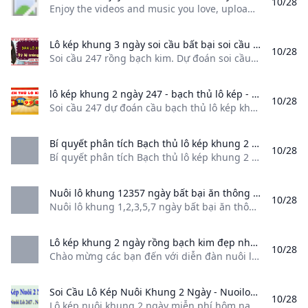
10/28
Enjoy the videos and music you love, upload original content, and share it all with friends, family, and the world on YouTube.
Lô kép khung 3 ngày soi cầu bất bại soi cầu 247 miễn phí chính xác nhất Soi cầu 247 rồng bạch kim. Dự đoán soi cầu hôm nay
10/28
Soi cầu 247 rồng bạch kim. Dự đoán soi cầu hôm nay Lô kép khung 3 ngày soi cầu bất bại, soi cầu 247 chính xác nhất hôm nay, dự đoán xsmb miễn phí, nuôi bạch thủ 2 ngày, rồng bạch kim 88 Phát hành: Rồng bạch kim Hỗ trợ: Tác giả: Soi cầu 247 Lô kép khung 3 ngày là phương pháp nuôi lô. Cặp lô kép với tỷ lệ ra cao.
lô kép khung 2 ngày 247 - bạch thủ lô kép - cầu lô kép Soi cầu 247 dự đoán cầu bạch thủ lô kép khung 2 ngày chia sẽ các bạn chuyên mục dự đoán cầu lô bạch thủ kép đẹp nhất ngày
10/28
Soi cầu 247 dự đoán cầu bạch thủ lô kép khung 2 ngày chia sẽ các bạn chuyên mục dự đoán cầu lô bạch thủ kép đẹp nhất ngày Cầu lô bạch thủ kép khung 2 ngày là một con lô kép bằng chúng ta nuôi khung trong vòng 2 ngày. Với số vốn bỏ ra ít nhưng chúng ta lại thu về lợi nhuận rất là cao khi nó nổ trong 1 – 2 ngày trong mỗi khung, với kinh nghiệm và sự hiểu biết lâu năm nên admin lại tiếp tục đưa ra chuyên mục này giúp anh em tham khảo và lấy số để chơi mỗi ngày.
Bí quyết phân tích Bạch thủ lô kép khung 2 ngày tại Rồng Bạch Kim 247 - Google Drive %!s()
10/28
Bí quyết phân tích Bạch thủ lô kép khung 2 ngày tại Rồng Bạch Kim 247 - Google Drive
Nuôi lô khung 12357 ngày bất bại ăn thông miễn phí 100% Nuôi lô khung 12357 ngày bất bại ăn thông miễn phí 100%. Thực hiện nuôi lô khung được biết đến là một trong những phương pháp chơi cầu lô cực kỳ phổ biến được giới chuyên gia và người chơi đánh giá cao.
10/28
Nuôi lô khung 1,2,3,5,7 ngày bất bại ăn thông miễn phí 100%. Thực hiện nuôi lô khung được biết đến là một trong những phương pháp chơi cầu lô cực kỳ phổ biến được giới chuyên gia và người chơi đánh giá cao. Thực hiện nuôi lô khung được biết đến là một trong những phương pháp chơi cầu lô cực kỳ phổ biến được giới chuyên gia và người chơi đánh giá cao.
Lô kép khung 2 ngày rồng bạch kim đẹp nhất Chào mừng các bạn đến với diễn đàn nuôi lô kép khung 2 ngày miễn phí đẹp nhất soi cầu 247 dự đoán thống kê chính xác các chu kỳ nuôi.
10/28
Chào mừng các bạn đến với diễn đàn nuôi lô kép khung 2 ngày miễn phí đẹp nhất, soi cầu 247 dự đoán thống kê chính xác các chu kỳ nuôi. Với số tiền bỏ ra không lớn, anh em lô thủ vẫn có thể ấp ủ các dự định để phát triển kinh tế theo lô kép khung 2 ngày. Bởi theo các thống kê đánh giá về loại hình nuôi lô này, thì hầu hết người tham gia cá cược đều có được những thứ mình cần.
Soi Cầu Lô Kép Nuôi Khung 2 Ngày - Nuoilo247.net Lô kép nuôi khung 2 ngày miễn phí hôm nay được soi cầu phân tích chọn lọc và cập nhật với tỷ lệ ăn cực cao giúp anh em có lãi lớn. xem ngay
10/28
Lô kép nuôi kh