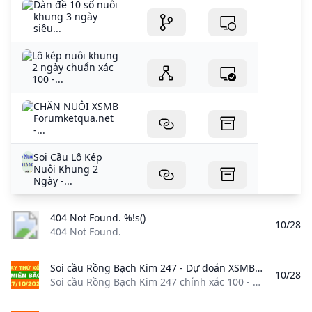
Dàn đề 10 số nuôi
khung 3 ngày
siêu...
Lô kép nuôi khung
2 ngày chuẩn xác
100 -...
CHĂN NUÔI XSMB
Forumketqua.net
-...
Soi Cầu Lô Kép
Nuôi Khung 2
Ngày -...
404 Not Found. %!s()
10/28
404 Not Found.
Soi cầu Rồng Bạch Kim 247 - Dự đoán XSMB 27/10/2024 chính xác 100 Soi cầu Rồng Bạch Kim 247 chính xác 100 - Dự đoán kết quả XSMB ngày 27/10/2024. Soi cầu Miền Bắc hôm nay tham khảo miễn phí dự đoán xổ số Miền Bắc từ các chuyên gia phân tích.
10/28
Soi cầu Rồng Bạch Kim 247 chính xác 100 - Dự đoán kết quả XSMB ngày 27/10/2024. Soi cầu Miền Bắc hôm nay, tham khảo miễn phí dự đoán xổ số Miền Bắc từ các chuyên gia phân tích. 27/10/2024 Theo dõi lichngaytot.net.vn trên Soi cầu Rồng Bạch Kim 247 chính xác 100 – Dự đoán kết quả XSMB ngày 27/10/2024. Soi cầu Miền Bắc hôm nay, tham khảo miễn phí dự đoán xổ số Miền Bắc từ các chuyên gia phân tích.