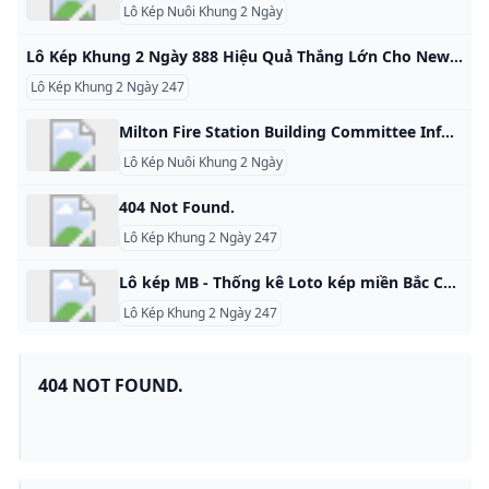
Lô Kép Nuôi Khung 2 Ngày
Lô Kép Khung 2 Ngày 888 Hiệu Quả Thắng Lớn Cho Newbie Nuôi lô kép khung 2 ngày 888 là một trong những phương pháp soi cầu dự đoán kết quả xổ số cực chuẩn được đông đảo anh em lựa chọn. Cùng theo dõi ngay nhé. adminSend an emailTháng chín 27, 20240 299 4 minutes read Nuôi lô kép khung 2 ngày 888 tức là cách chơi mà anh em lựa chọn các con số khác nhau để xuống tiền trong thời gian 2 ngày liên tiếp.
Lô Kép Khung 2 Ngày 247
Milton Fire Station Building Committee Information Website - MILTONFIRESTATIONS.ORG MILTONFIRESTATIONS.ORG This domain name is for sale. Owning a suitable domain name will help you achieve greater success in your career. For any business consultation about MILTONFIRESTATIONS.ORG, please contact us! ! ! available for sale For instantly purchase. Please contact us to get this domain. Get A Quote Telegram Whatsapp Skype email protected Primary Language English Number Of Records 47 Website Building Age 6 Domain Age 8 Oldest Record Year 2017-05-27 01:34:40 Latest Record Year 2024-12-31 17:04:23 This domain name was built between 2017 and 2018 for a period of 1 year.
Lô Kép Nuôi Khung 2 Ngày
404 Not Found.
Lô Kép Khung 2 Ngày 247
Lô kép MB - Thống kê Loto kép miền Bắc Chuẩn Xác Nhất‌ Lô kép MB - Thống kê các cặp Lô kép miền Bắc, XSMB lâu ngày chưa về nhanh và chuẩn xác nhất, cập nhật hàng ngày. Xoso.com.vn mang lại may mắn cho bạn! Lô kép miền Bắc Lô kép miền Nam Lô kép miền Trung Lô kép An Giang Lô kép Bình Thuận Lô kép Tây Ninh Lô kép Bình Định Lô kép Quảng Bình Lô kép Quảng Trị Xem thêm thống kê khác: Thống kê XSMB Tần suất lô-tô XSMB Thống kê giải ĐB XS MB theo tuần Thống kê lô gan XSMB Trực tiếp XSMB Lô kép XSMB được hiểu được giản là hình thức thống kê những loto có 2 chữ số giống nhau xuất hiện ở hai số cuối của kết quả xổ số.
Lô Kép Khung 2 Ngày 247
404 NOT FOUND.