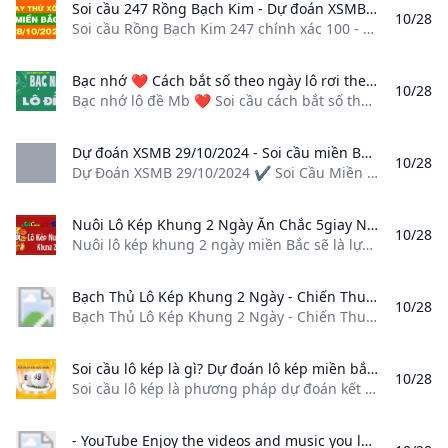
Soi cầu 247 Rồng Bạch Kim - Dự đoán XSMB 28/10 chính xác 100 Soi cầu Rồng Bạch Kim 247 chính xác 100 - Thống kê kết quả xổ số Miền Bắc ngày 28/10/2024. Dự đoán miễn phí kết quả XSMB thứ 2 hôm nay tham khảo nhận định từ các chuyên gia xổ số Miền Bắc.
10/28
Soi cầu Rồng Bạch Kim 247 chính xác 100 - Thống kê kết quả xổ số Miền Bắc ngày 28/10/2024. Dự đoán miễn phí kết quả XSMB thứ 2 hôm nay, tham khảo nhận định từ các chuyên gia xổ số Miền Bắc. 28/10/2024 Theo dõi lichngaytot.net.vn trên Soi cầu Rồng Bạch Kim 247 chính xác 100 – Thống kê kết quả xổ số Miền Bắc ngày 28/10/2024. Dự đoán miễn phí kết quả XSMB thứ 2 hôm nay, tham khảo nhận định từ các chuyên gia xổ số Miền Bắc.
Bạc nhớ ❤️ Cách bắt số theo ngày lô rơi theo lô đề giải đặc biệt Mb Bạc nhớ lô đề Mb ❤️ Soi cầu cách bắt số theo ngày hôm nay ? Kinh nghiệm thống kê bạc nhớ XSMB lô đề hiện đại chính xác theo giải đặc biệt và lô rơi theo lô
10/28
Bạc nhớ lô đề Mb ❤️ Soi cầu cách bắt số theo ngày hôm nay ? Kinh nghiệm thống kê bạc nhớ XSMB lô đề hiện đại chính xác theo giải đặc biệt và lô rơi theo lô Bạc nhớ lô đề Mb ❤️ Soi cầu cách bắt số theo ngày hôm nay ? Kinh nghiệm thống kê bạc nhớ XSMB lô đề hiện đại chính xác theo giải đặc biệt và lô rơi theo lô
Dự đoán XSMB 29/10/2024 - Soi cầu miền Bắc ngày 29 tháng 10 năm 2024 Dự Đoán XSMB 29/10/2024 ✔️ Soi Cầu Miền Bắc ngày 29 tháng 10 năm 2024 ❤️ Soi cầu MB hôm nay 29/10. Tham Khảo Dự Đoán Xổ Số Miền Bắc 29/10 từ chuyên gia phân tích.
10/28
Dự Đoán XSMB 29/10/2024 ✔️ Soi Cầu Miền Bắc ngày 29 tháng 10 năm 2024 ❤️ Soi cầu MB hôm nay 29/10. Tham Khảo Dự Đoán Xổ Số Miền Bắc 29/10 từ chuyên gia phân tích. Dự Đoán XSMB 29/10/2024 ✔️ Soi Cầu Miền Bắc ngày 29 tháng 10 năm 2024 ❤️ Soi cầu MB hôm nay 29/10. Tham Khảo Dự Đoán Xổ Số Miền Bắc 29/10 từ chuyên gia phân tích.
Nuôi Lô Kép Khung 2 Ngày Ăn Chắc 5giay Nuôi lô kép khung 2 ngày miền Bắc sẽ là lựa chọn ra một hoặc hai con lô kép để nuôi trong vòng 2 ngày tới. Với xác suất mỗi ngày trung bình xuất hiện...
10/28
Nuôi lô kép khung 2 ngày miền Bắc sẽ là lựa chọn ra một hoặc hai con lô kép để nuôi trong vòng 2 ngày tới. Với xác suất mỗi ngày trung bình xuất hiện… Thảo luận trong ‘Thời Trang - Mỹ Phẩm’ bắt đầu bởi soicau247top, 2/9/21. Tweet 4. pegakugstore, 5. win5555kk, 6. khoingo3834, 7. hoanglam1608 Tổng: 1,251 (Thành viên: 4, Khách: 1,163, Robots: 84)
Bạch Thủ Lô Kép Khung 2 Ngày - Chiến Thuật Đỉnh Cao từ Rồng Bạch Kim 247 Blog Bạch Thủ Lô Kép Khung 2 Ngày - Chiến Thuật Đỉnh Cao từ Rồng Bạch Kim 247
10/28
Bạch Thủ Lô Kép Khung 2 Ngày - Chiến Thuật Đỉnh Cao từ Rồng Bạch Kim 247 March 27, 2024| The Big Oxmox advised her not to do so, because there were thousands of bad Commas, wild Question Marks and devious Semikoli, but the Little Blind Text didn’t listen. She packed her seven versalia, put her initial into the belt and made herself on the way. This however showed weasel Well uncritical so misled Goodness much until that fluid owl When she reached the first hills of the Italic Mountains, she had a last view back on the skyline of her hometown Bookmarksgrove, the headline of Alphabet Village and the subline of her own road, the Line Lane.
Soi cầu lô kép là gì? Dự đoán lô kép miền bắc hôm nay Soi cầu lô kép là phương pháp dự đoán kết quả xổ số tập trung vào những con số có hai chữ số giống nhau (ví dụ: 00 11 22 ...). Phương pháp này thu hút nhiều người chơi bởi khả năng mang lại tỷ lệ trả thưởng cao lên đến 80 lần.
10/28
Soi cầu lô kép là phương pháp dự đoán kết quả xổ số tập trung vào những con số có hai chữ số giống nhau (ví dụ: 00, 11, 22, …). Phương pháp này thu hút nhiều người chơi bởi khả năng mang lại tỷ lệ trả thưởng cao, lên đến 80 lần. Soi cầu lô kép là phương pháp dự đoán kết quả xổ số tập trung vào những con số có hai chữ số giống nhau (ví dụ: 00, 11, 22, …).
- YouTube Enjoy the videos and music you love upload original content and share it all with friends family and the world on YouTube.