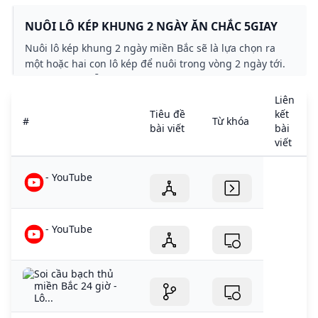
tích.
NUÔI LÔ KÉP KHUNG 2 NGÀY ĂN CHẮC 5GIAY
Nuôi lô kép khung 2 ngày miền Bắc sẽ là lựa chọn ra
một hoặc hai con lô kép để nuôi trong vòng 2 ngày tới.
Với xác suất mỗi ngày trung bình xuất hiện...
Liên
Tiêu đề
kết
#
Từ khóa
bài viết
bài
viết
- YouTube
- YouTube
Soi cầu bạch thủ
miền Bắc 24 giờ -
Lô...