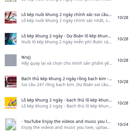
Lô kép nuôi khung 2 ngày chính xác-soi cầu 247-nuôi khung rồng bạch kim Lô kép nuôi khung 2 ngày chính xác nhất soi cầu 247 miền bắc nuôi lô khung 2 3 5 ngày chính xác cầu lô rồng bạch kim dự đoán xsmb
10/28
Lô kép nuôi khung 2 ngày chính xác nhất, soi cầu 247 miền bắc, nuôi lô khung 2 3 5 ngày chính xác, cầu lô rồng bạch kim, dự đoán xsmb Phát hành: soicau247 Hỗ trợ: Lô kép nuôi khung 2 ngày chính xác bạch thủ rồng bạch kim. những cặp lô kép đươc ra trong 2 ngày.và rất khó có thể bắt chính xác nên chúng ta có thể bắt bằng phương pháp nuôi lô khung.
Lô kép khung 2 ngày - Dự đoán lô kép khung 2 ngày 247 miền bắc Nuôi lô kép khung 2 ngày miễn phí được các chuyên gia soi cầu 247 nghiên cứu. Dự đoán lô kép khung 123 ngày bất bại siêu chuẩn xác ăn 100%.
10/28
Nuôi lô kép khung 2 ngày miễn phí được các chuyên gia soi cầu 247 nghiên cứu. Dự đoán lô kép khung 1,2,3 ngày bất bại siêu chuẩn xác ăn 100%. Lô kép khung 2 ngày là bạn sẽ chọn các con lô kép (con số giống nhau) để chơi trong 2 ngày liên tiếp. Thường những con lô kép được nuôi sẽ là 00, 11, 22, 33, 44, 55, 66, 77, 88, 99.
%!s()
10/28
Hãy quay lại và chọn cho mình sản phẩm yêu thích bạn nhé TIẾP TỤC MUA HÀNG - SẢN PHẨM MỚI SẢN PHẨM BÁN CHẠY SẢN PHẨM CHÍNH HÃNG SẢN PHẨM GIÁ RẺ Xem thêm Xem tất cả Xem tất cả Xem tất cả Xem tất cả Xem tất cả Xem tất cả Xem tất cả Xem tất cả Xem tất cả Xin chào các bác, hôm nay em sẽ giới thiệu tới các bác 5 mẫ… Chi tiết bài viết ISO là một kỹ thuật câu rất phổ biến ở Hàn Quốc, Nhật Bản, Trung Quốc, lan rộng… Chi tiết bài viết Phao phải chắc chắn Có nghĩa là chọn phao được làm bằng v… Chi tiết bài viết Với những người mới tập câu, thường sẽ câu không quá xa bờ, như vậy th&igra… Chi tiết bài viết Xem tất cả
Bạch thủ kép khung 2 ngày rồng bạch kim - Soi cầu 247 bạch thủ lô kép Soi cầu 247 rồng bạch kim. Dự đoán soi cầu hôm nay
10/28
Soi cầu 247 rồng bạch kim. Dự đoán soi cầu hôm nay Bạch thủ kép khung 2 ngày rồng bạch kim, Soi cầu 247 hôm nay, nuôi lô khung 247, Cầu lô đẹp nhất hôm nay, Dự đoán soi cầu miễn phí, Phát hành: rồng bạch kim Hỗ trợ: Tác giả: Soi cầu 247 Bạch thủ kép khung 2 ngày cầu lô rồng bạch kim. Trong lô đề việc chọn lựa phương pháp chơi hiệu quả là rất quan trọng.
Lô kép khung 2 ngày - bạch thủ lô kép khung 2 ngày bất bại miễn phí Lô kép khung 2 ngày - Bạch thủ lô kép khung 2 ngày 247 bất bại chính xác nhất được nhiều cao thủ tham gia chốt số giúp anh em thắng đậm nhà cái.
10/28
Lô kép khung 2 ngày - Bạch thủ lô kép khung 2 ngày 247 bất bại chính xác nhất được nhiều cao thủ tham gia chốt số giúp anh em thắng đậm nhà cái. Chuyên gia soi cầu rồng bạch kim với nhiều năm kinh nghiệm trong lĩnh vực lô đề sẽ chia sẻ bí quyết áp dụng phương pháp nuôi lô kép khung 2 ngày hiệu quả. RongBachkim247.Net sẽ hướng dẫn bạn cách chọn số, cách nuôi lô khung và những lưu ý quan trọng khi áp dụng phương pháp này, qua nội dung bài viết dưới đây.
- YouTube Enjoy the videos and music you love upload original content and share it all with friends family and the world on YouTube.
10/24
Enjoy the videos and music you love, upload original content, and share it all with friends, family, and the world on YouTube.