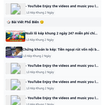
- YouTube Enjoy the videos and music you love, upload original content, and share it all with friends, family, and the world on YouTube.
Lô Kép Khung 2 Ngày
🎲 Bài Viết Phổ Biến 😏
Nuôi lô kép khung 2 ngày 247 miễn phí chính xác Nuôi lô kép khung 2 ngày miễn phí chính xác, Bí kíp đánh bạch thủ lô kép khung 2 ngày 247 bất bại từ chuyên gia giúp anh em thắng lớn, về bờ thành công. 4.5/5 - (136 bình chọn) Lô kép khung 2 ngày là một trong những chiến thuật cá cược lô đề hay nhất hiện nay. Cách này đã được nhiều dân chơi gạo cội kiểm chứng và đem về kết quả rất tốt.
Lô Kép Khung 2 Ngày
Chứng khoán lo kép: Tiền ngoại rút vốn nội bẻ hướng sang vàng bất động sản Trong bối cảnh tiền ngoại chưa ngừng rút khỏi thị trường chứng khoán Việt Nam, việc kênh đầu tư cổ phiếu bị hút tiền bởi vàng và bất động sản khiến giới đầu tư lo ngại. Diễn đàn Đầu tư Việt Nam 2025 - VIF2025Sức nóng cạnh tranh trong bất động sản công nghiệpNhà đất-07:55 | 23/10/2024Câu hỏi trước thềm VIF 2025: Cổ phiếu chứng khoán còn triển vọng đầu…Chứng khoán-20:40 | 22/10/2024Chứng khoán lo kép: Tiền ngoại rút, vốn nội bẻ hướng sang vàng, bất…Chứng khoán-08:35 | 22/10/2024Chờ điểm đảo chiều vốn ngoại sau nhịp rút ròng kỷ lụcChứng khoán-13:49 | 21/10/2024Tăng trưởng kinh tế 2024: Đằng sau những con số tích cựcThời sự-07:00 | 21/10/2024Nhìn lại những nhóm cổ phiếu giúp NĐT đánh bại thị trường chung được…Chứng khoán-10:57 | 16/10/2024Chuyên gia Nguyễn Xuân Thành: Năm 2025, đầu tư công sẽ được đẩy mạnh,…Thời sự-17:20 | 15/10/2024Data Talk tháng 10: ‘Xuất khẩu của doanh nghiệp nội địa năm nay tăng…Thời sự-14:00 | 15/10/2024Data Talk: ‘Phục hồi kinh tế & Xu hướng dòng vốn đảo nghịch’ sẽ diễn…Thời sự-09:56 | 14/10/2024Diễn đàn Đầu tư Việt Nam 2025: ‘Khai thông & Bứt phá’Chứng khoán-15:00 | 07/10/2024
Lô Kép Khung 2 Ngày
- YouTube Enjoy the videos and music you love, upload original content, and share it all with friends, family, and the world on YouTube.
Lô Kép Khung 2 Ngày
- YouTube Enjoy the videos and music you love, upload original content, and share it all with friends, family, and the world on YouTube.
Lô Kép Khung 2 Ngày
- YouTube Enjoy the videos and music you love, upload original content, and share it all with friends, family, and the world on YouTube.
Lô Kép Khung 2 Ngày