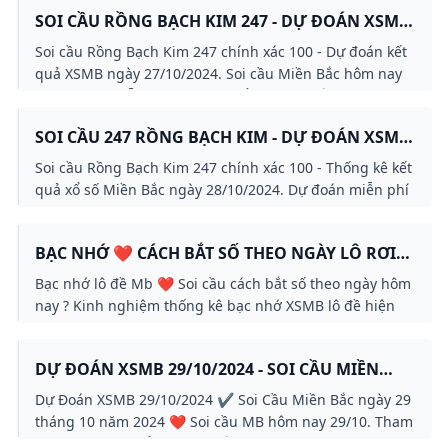
SOI CẦU RỒNG BẠCH KIM 247 - DỰ ĐOÁN XSMB
27/10/2024 CHÍNH XÁC 100
Soi cầu Rồng Bạch Kim 247 chính xác 100 - Dự đoán kết
quả XSMB ngày 27/10/2024. Soi cầu Miền Bắc hôm nay
tham khảo miễn phí dự đoán xổ số Miền Bắc từ các
chuyên gia phân tích.
SOI CẦU 247 RỒNG BẠCH KIM - DỰ ĐOÁN XSMB
28/10 CHÍNH XÁC 100
Soi cầu Rồng Bạch Kim 247 chính xác 100 - Thống kê kết
quả xổ số Miền Bắc ngày 28/10/2024. Dự đoán miễn phí
kết quả XSMB thứ 2 hôm nay tham khảo nhận định từ
các chuyên gia xổ số Miền Bắc.
BẠC NHỚ ❤️ CÁCH BẮT SỐ THEO NGÀY LÔ RƠI
THEO LÔ ĐỀ GIẢI ĐẶC BIỆT MB
Bạc nhớ lô đề Mb ❤️ Soi cầu cách bắt số theo ngày hôm
nay ? Kinh nghiệm thống kê bạc nhớ XSMB lô đề hiện
đại chính xác theo giải đặc biệt và lô rơi theo lô
DỰ ĐOÁN XSMB 29/10/2024 - SOI CẦU MIỀN
BẮC NGÀY 29 THÁNG 10 NĂM 2024
Dự Đoán XSMB 29/10/2024 ✔️ Soi Cầu Miền Bắc ngày 29
tháng 10 năm 2024 ❤️ Soi cầu MB hôm nay 29/10. Tham
Khảo Dự Đoán Xổ Số Miền Bắc 29/10 từ chuyên gia phân