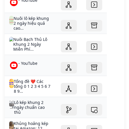
- YouTube
Nuôi lô kép khung
2 ngày hiệu quả
cao...
Nuôi Bạch Thủ Lô
Khung 2 Ngày
Miễn Phí...
- YouTube
Tổng đề ❤️ Các
tổng 0 1 2 3 4 5 6 7
8 9...
Lô kép khung 2
ngày chuẩn cao
thủ
Khủng hoảng kép
tại Amazon: 12