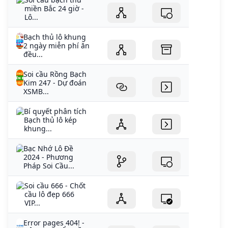
miền Bắc 24 giờ -
Lô...
Bạch thủ lô khung
2 ngày miễn phí ăn
đều...
Soi cầu Rồng Bạch
Kim 247 - Dự đoán
XSMB...
Bí quyết phân tích
Bạch thủ lô kép
khung...
Bạc Nhớ Lô Đề
2024 - Phương
Pháp Soi Cầu...
Soi cầu 666 - Chốt
cầu lô đẹp 666
VIP...
Error pages 404! -