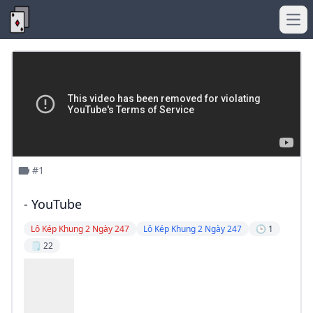
Ope
#1
- YouTube
Lô Kép Khung 2 Ngày 247
Lô Kép Khung 2 Ngày 247
🕒 1
🗒️ 22