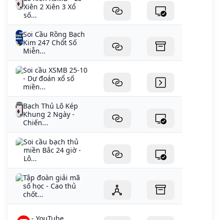
Xiên 2 Xiên 3 Xổ
số...
Soi Cầu Rồng Bạch
Kim 247 Chốt Số
Miễn...
Soi cầu XSMB 25-10
- Dự đoán xổ số
miền...
Bạch Thủ Lô Kép
Khung 2 Ngày -
Chiến...
Soi cầu bạch thủ
miền Bắc 24 giờ -
Lô...
Tập đoàn giải mã
số học - Cao thủ
chốt...
- YouTube