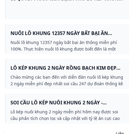
2 NGÀY TẠI RỒNG BẠCH KIM 247 - GOOGLE
DRIVE
NUÔI LÔ KHUNG 12357 NGÀY BẤT BẠI ĂN
THÔNG MIỄN PHÍ 100%
Nuôi lô khung 12357 ngày bất bại ăn thông miễn phí
100%. Thực hiện nuôi lô khung được biết đến là một
trong những phương pháp chơi cầu lô cực kỳ phổ biến
được giới chuyên gia và người chơi đánh giá cao.
LÔ KÉP KHUNG 2 NGÀY RỒNG BẠCH KIM ĐẸP
NHẤT
Chào mừng các bạn đến với diễn đàn nuôi lô kép khung
2 ngày miễn phí đẹp nhất soi cầu 247 dự đoán thống kê
chính xác các chu kỳ nuôi.
SOI CẦU LÔ KÉP NUÔI KHUNG 2 NGÀY -
NUOILO247.NET
Lô kép nuôi khung 2 ngày miễn phí hôm nay được soi
cầu phân tích chọn lọc và cập nhật với tỷ lệ ăn cực cao
giúp anh em có lãi lớn. xem ngay
Liên