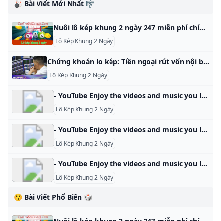
🎳 Bài Viết Mới Nhất 🎼
chính xác nhất
Nuôi lô kép khung 2 ngày 247 miễn phí chính xác Nuôi lô kép khung 2 ngày miễn phí chính xác, Bí kíp đánh bạch thủ lô kép khung 2 ngày 247 bất bại từ chuyên gia giúp anh em thắng lớn, về bờ thành công. 4.5/5 - (136 bình chọn) Lô kép khung 2 ngày là một trong những chiến thuật cá cược lô đề hay nhất hiện nay. Cách này đã được nhiều dân chơi gạo cội kiểm chứng và đem về kết quả rất tốt.
Lô Kép Khung 2 Ngày
Chứng khoán lo kép: Tiền ngoại rút vốn nội bẻ hướng sang vàng bất động sản Trong bối cảnh tiền ngoại chưa ngừng rút khỏi thị trường chứng khoán Việt Nam, việc kênh đầu tư cổ phiếu bị hút tiền bởi vàng và bất động sản khiến giới đầu tư lo ngại. Diễn đàn Đầu tư Việt Nam 2025 - VIF2025Sức nóng cạnh tranh trong bất động sản công nghiệpNhà đất-07:55 | 23/10/2024Câu hỏi trước thềm VIF 2025: Cổ phiếu chứng khoán còn triển vọng đầu…Chứng khoán-20:40 | 22/10/2024Chứng khoán lo kép: Tiền ngoại rút, vốn nội bẻ hướng sang vàng, bất…Chứng khoán-08:35 | 22/10/2024Chờ điểm đảo chiều vốn ngoại sau nhịp rút ròng kỷ lụcChứng khoán-13:49 | 21/10/2024Tăng trưởng kinh tế 2024: Đằng sau những con số tích cựcThời sự-07:00 | 21/10/2024Nhìn lại những nhóm cổ phiếu giúp NĐT đánh bại thị trường chung được…Chứng khoán-10:57 | 16/10/2024Chuyên gia Nguyễn Xuân Thành: Năm 2025, đầu tư công sẽ được đẩy mạnh,…Thời sự-17:20 | 15/10/2024Data Talk tháng 10: ‘Xuất khẩu của doanh nghiệp nội địa năm nay tăng…Thời sự-14:00 | 15/10/2024Data Talk: ‘Phục hồi kinh tế & Xu hướng dòng vốn đảo nghịch’ sẽ diễn…Thời sự-09:56 | 14/10/2024Diễn đàn Đầu tư Việt Nam 2025: ‘Khai thông & Bứt phá’Chứng khoán-15:00 | 07/10/2024
Lô Kép Khung 2 Ngày
- YouTube Enjoy the videos and music you love, upload original content, and share it all with friends, family, and the world on YouTube.
Lô Kép Khung 2 Ngày
- YouTube Enjoy the videos and music you love, upload original content, and share it all with friends, family, and the world on YouTube.
Lô Kép Khung 2 Ngày
- YouTube Enjoy the videos and music you love, upload original content, and share it all with friends, family, and the world on YouTube.
Lô Kép Khung 2 Ngày
😚 Bài Viết Phổ Biến 🎲
Nuôi lô kép khung 2 ngày 247 miễn phí chính xác Nuôi lô kép khung 2 ngày miễn phí chính xác, Bí kíp đánh bạch thủ lô kép khung 2 ngày 247 bất bại từ chuyên gia giúp anh em thắng lớn, về bờ thành công. 4.5/5 - (136 bình chọn) Lô kép khung 2 ngày là một trong những chiến thuật cá cược lô đề hay nhất hiện nay. Cách này đã được nhiều dân chơi gạo cội kiểm chứng và đem về kết quả rất tốt.