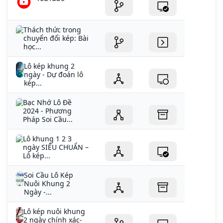
Thách thức trong
chuyển đổi kép: Bài
học...
Lô kép khung 2
ngày - Dự đoán lô
kép...
Bạc Nhớ Lô Đề
2024 - Phương
Pháp Soi Cầu...
Lô khung 1 2 3
ngày SIÊU CHUẨN –
Lô kép...
Soi Cầu Lô Kép
Nuôi Khung 2
Ngày -...
Lô kép nuôi khung
2 ngày chính xác-