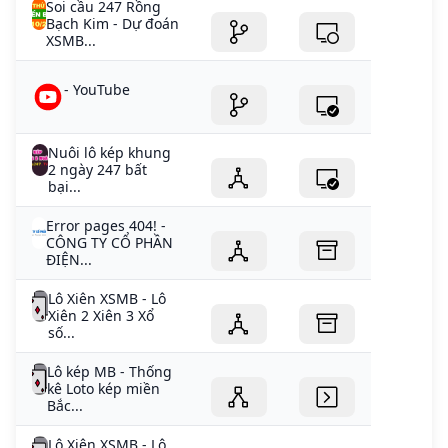
Soi cầu 247 Rồng
Bạch Kim - Dự đoán
XSMB...
- YouTube
Nuôi lô kép khung
2 ngày 247 bất
bại...
Error pages 404! -
CÔNG TY CỔ PHẦN
ĐIỆN...
Lô Xiên XSMB - Lô
Xiên 2 Xiên 3 Xổ
số...
Lô kép MB - Thống
kê Loto kép miền
Bắc...
Lô Xiên XSMB - Lô