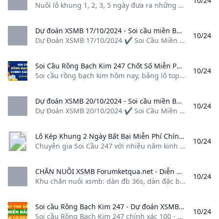
10/24
Nuôi lô khung 1, 2, 3, 5 ngày đưa ra những con số đẹp nhất để tham gia quay thưởng trong nhiều ngày giúp anh em tăng tỉ lệ chiến thắng khi tham gia chơi lô đề. Hôm nay: Thứ sáu, ngày 25/10/2024 Thứ sáu, 25/10/2024 - 01:00 3.5 /5 của 1940 đánh giá Nuôi lô khung là phương pháp chọn ra những cặp số đẹp nhất theo cách thống kê để chọn lô khung 1 ngày, 2 ngày, 3 ngày, 5 ngày thậm chí là 7 ngày.
Dự đoán XSMB 17/10/2024 - Soi cầu miền Bắc ngày 17 tháng 10 năm 2024 Dự Đoán XSMB 17/10/2024 ✔️ Soi Cầu Miền Bắc ngày 17 tháng 10 năm 2024 ❤️ Soi cầu MB hôm nay 17/10. Tham Khảo Dự Đoán Xổ Số Miền Bắc 17/10 từ chuyên gia phân tích.
10/24
Dự Đoán XSMB 17/10/2024 ✔️ Soi Cầu Miền Bắc ngày 17 tháng 10 năm 2024 ❤️ Soi cầu MB hôm nay 17/10. Tham Khảo Dự Đoán Xổ Số Miền Bắc 17/10 từ chuyên gia phân tích. Dự Đoán XSMB 17/10/2024 ✔️ Soi Cầu Miền Bắc ngày 17 tháng 10 năm 2024 ❤️ Soi cầu MB hôm nay 17/10. Tham Khảo Dự Đoán Xổ Số Miền Bắc 17/10 từ chuyên gia phân tích.
Soi Cầu Rồng Bạch Kim 247 Chốt Số Miễn Phí Chính Xác 100 Soi cầu rồng bạch kim hôm nay bảng lô top thống kê xsmb mới nhất trong ngày. Bảng tra cứu dàn đề soi cầu lô đẹp RBK miễn phí với dự đoán chính xác.
10/24
Soi cầu rồng bạch kim hôm nay, bảng lô top, thống kê xsmb mới nhất trong ngày. Bảng tra cứu dàn đề, soi cầu lô đẹp RBK miễn phí với dự đoán chính xác. Soi cầu Rồng Bạch Kim 247 chính xác 100 - Thống kê xổ số miền Bắc ngày 24/10/2024. Phân tích và dự đoán XSMB hôm nay từ các cao thủ về kết quả xổ số miền Bắc ngày 24 tháng…
Dự đoán XSMB 20/10/2024 - Soi cầu miền Bắc ngày 20 tháng 10 năm 2024 Dự Đoán XSMB 20/10/2024 ✔️ Soi Cầu Miền Bắc ngày 20 tháng 10 ❤️ Soi cầu MB hôm nay 20/10. Tham Khảo Dự Đoán Xổ Số Miền Bắc miễn phí từ chuyên gia phân tích.
10/24
Dự Đoán XSMB 20/10/2024 ✔️ Soi Cầu Miền Bắc ngày 20 tháng 10 ❤️ Soi cầu MB hôm nay 20/10. Tham Khảo Dự Đoán Xổ Số Miền Bắc miễn phí từ chuyên gia phân tích. Dự Đoán XSMB 20/10/2024 ✔️ Soi Cầu Miền Bắc ngày 20 tháng 10 ❤️ Soi cầu MB hôm nay 20/10. Tham Khảo Dự Đoán Xổ Số Miền Bắc miễn phí từ chuyên gia phân tích.
Lô Kép Khung 2 Ngày Bất Bại Miễn Phí Chính Xác 100 Chuyên gia Soi Cầu 247 với nhiều năm kinh nghiệm chia sẻ bí quyết nuôi lô kép khung 2 ngày hiệu quả.
10/24
Chuyên gia Soi Cầu 247 với nhiều năm kinh nghiệm chia sẻ bí quyết nuôi lô kép khung 2 ngày hiệu quả. Lô kép khung 2 ngày là phương pháp lựa chọn và nuôi hai con số giống nhau trong suốt hai ngày liên tiếp. Đi kèm với đó lô thủ cần chuẩn bị về vốn đầy đủ để tối đa hóa cơ hội thu nhập cá nhân. Soi Cầu 247 sẽ chia sẻ những bí kíp chơi lô kép khung 2 ngày hiệu quả giúp anh em biết cách chọn số cùng cách nuôi lô theo khung thời gian bất bại.
CHĂN NUÔI XSMB Forumketqua.net - Diễn đàn xổ số lớn nhất Việt Nam! Khu chăn nuôi xsmb: dàn đb 36s dàn đặc biệt 64s dàn đặc biệt 40s dàn đặc biệt bất bại chăn nuôi STL 3 ngày chăn nuôi BTL 3 ngày khu chăn nuôi 2 ngày
10/24
Khu chăn nuôi xsmb: dàn đb 36s, dàn đặc biệt 64s, dàn đặc biệt 40s, dàn đặc biệt bất bại, chăn nuôi STL 3 ngày, chăn nuôi BTL 3 ngày, khu chăn nuôi 2 ngày, Khu chăn nuôi xsmb: dàn đb 36s, dàn đặc biệt 64s, dàn đặc biệt 40s, dàn đặc biệt bất bại, chăn nuôi STL 3 ngày, chăn nuôi BTL 3 ngày, khu chăn nuôi 2 ngày,
Soi cầu Rồng Bạch Kim 247 - Dự đoán XSMB 24/10/2024 chính xác 100 Soi cầu Rồng Bạch Kim 247 chính xác 100 - Thống kê xổ số miền Bắc ngày 24/10/2024. Phân tích và dự đoán XSMB hôm nay từ các cao thủ về kết quả xổ số miền Bắc ngày 24 tháng 10 năm 2024.
10/24
Soi cầu Rồng Bạch Kim 247 chính xác 100 - Thống kê xổ số miền Bắc ngày 24/10/2024. Phân tích và dự đoán XSMB hôm nay từ các cao thủ về kết quả xổ số miền Bắc ngày 24 tháng 10 năm 2024. 24/10/2024 Theo dõi lichngaytot.net.vn trên Soi cầu Rồng Bạch Kim 247 chính xác 100 – Thống kê xổ số miền Bắc ngày 24/10/2024. Phân tích và dự đoán XSMB hôm nay từ các cao thủ về kết quả xổ số miền Bắc ngày 24 tháng 10 năm 2024.