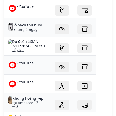
- YouTube
lô bạch thủ nuôi
khung 2 ngày
Dự đoán XSMN
2/11/2024 - Soi cầu
xổ số...
- YouTube
- YouTube
Khủng hoảng kép
tại Amazon: 12
triệu...