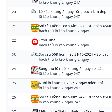
lô kép khung 2 ngày 247
Lô kép khung 2 ngày rồng bạch kim đẹp...
20
lô kép khung 2 ngày 247
Soi cầu Rồng Bạch Kim 247 - Dự đoán XSMB.
21
bạch thủ lô kép khung 2 ngày
- YouTube
22
bạch thủ lô kép khung 2 ngày
Soi cầu 568 hôm nay 31-10-2024 – Soi cầu...
23
bạch thủ lô kép khung 2 ngày
Song thủ lô nuôi khung 2 ngày-soi cầu...
24
lô kép khung 2 ngày 247
Nuôi lô khung 1 2 3 5 7 ngày miễn phí...
25
lô kép khung 2 ngày 247
Soi cầu Rồng Bạch Kim 247 - Dự đoán XSMB.
26
lô kép khung 2 ngày 247
Milton Fire Station Building Committee...
27