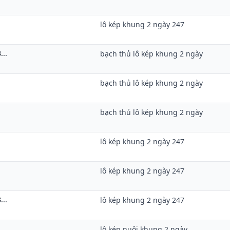
lô kép khung 2 ngày 247
..
bạch thủ lô kép khung 2 ngày
bạch thủ lô kép khung 2 ngày
bạch thủ lô kép khung 2 ngày
lô kép khung 2 ngày 247
lô kép khung 2 ngày 247
..
lô kép khung 2 ngày 247
lô kép nuôi khung 2 ngày