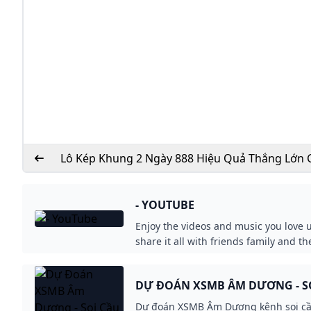
Lô Kép Khung 2 Ngày 888 Hiệu Quả Thắng Lớn 
Newbie
- YOUTUBE
Enjoy the videos and music you love 
share it all with friends family and t
DỰ ĐOÁN XSMB ÂM DƯƠNG - S
DƯƠNG MIỀN BẮC
Dự đoán XSMB Âm Dương kênh soi cầ