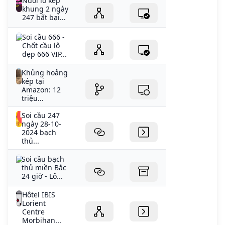
Nuôi lô kép
khung 2 ngày
247 bất bại...
Soi cầu 666 -
Chốt cầu lô
đẹp 666 VIP...
Khủng hoảng
kép tại
Amazon: 12
triệu...
Soi cầu 247
ngày 28-10-
2024 bạch
thủ...
Soi cầu bạch
thủ miền Bắc
24 giờ - Lô...
Hôtel IBIS
Lorient
Centre
Morbihan...