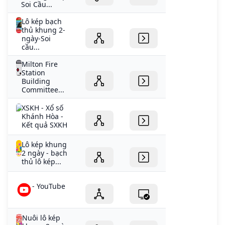
Soi Cầu...
Lô kép bạch
thủ khung 2-
ngày-Soi
cầu...
Milton Fire
Station
Building
Committee...
XSKH - Xổ số
Khánh Hòa -
Kết quả SXKH
Lô kép khung
2 ngày - bạch
thủ lô kép...
- YouTube
Nuôi lô kép