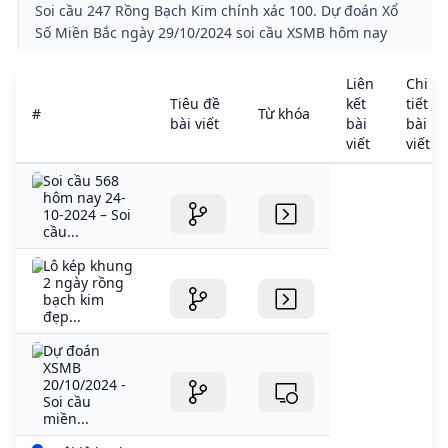
29/10 CHÍNH XÁC 100
Soi cầu 247 Rồng Bạch Kim chính xác 100. Dự đoán Xổ
Số Miền Bắc ngày 29/10/2024 soi cầu XSMB hôm nay
chốt số lô giải 7 đầu đuôi đặc biệt và bao lô 2 số chính
xác nhất.
Liên
Chi
Tiêu đề
kết
tiết
#
Từ khóa
bài viết
bài
bài
viết
viết
Soi cầu 568
hôm nay 24-
10-2024 – Soi
cầu...
Lô kép khung
2 ngày rồng
bạch kim
đẹp...
Dự đoán
XSMB
20/10/2024 -
Soi cầu
miền...