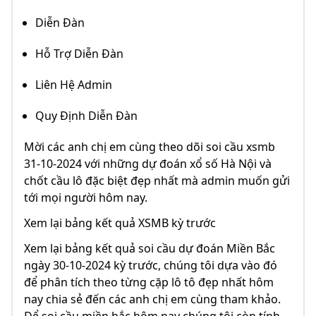
Diễn Đàn
Hỗ Trợ Diễn Đàn
Liên Hệ Admin
Quy Định Diễn Đàn
Mời các anh chị em cùng theo dõi soi cầu xsmb
31-10-2024 với những dự đoán xổ số Hà Nội và
chốt cầu lô đặc biệt đẹp nhất mà admin muốn gửi
tới mọi người hôm nay.
Xem lại bảng kết quả XSMB kỳ trước
Xem lại bảng kết quả soi cầu dự đoán Miền Bắc
ngày 30-10-2024 kỳ trước, chúng tôi dựa vào đó
để phân tích theo từng cặp lô tô đẹp nhất hôm
nay chia sẻ đến các anh chị em cùng tham khảo.