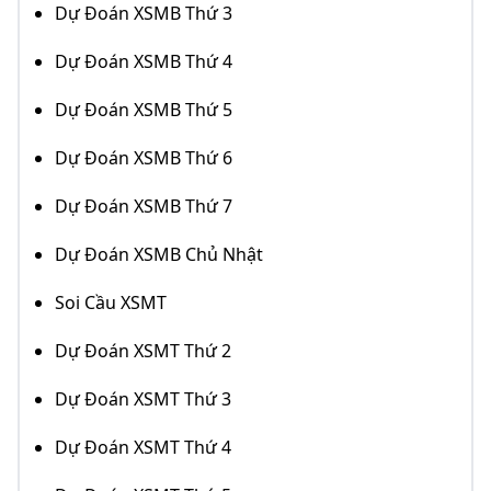
Dự Đoán XSMB Thứ 3
Dự Đoán XSMB Thứ 4
Dự Đoán XSMB Thứ 5
Dự Đoán XSMB Thứ 6
Dự Đoán XSMB Thứ 7
Dự Đoán XSMB Chủ Nhật
Soi Cầu XSMT
Dự Đoán XSMT Thứ 2
Dự Đoán XSMT Thứ 3
Dự Đoán XSMT Thứ 4