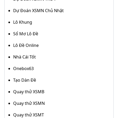
Dự Đoán XSMN Chủ Nhật
Lô Khung
Sổ Mơ Lô Đề
Lô Đề Online
Nhà Cái Tốt
Onebox63
Tạo Dàn Đề
Quay thử XSMB
Quay thử XSMN
Quay thử XSMT