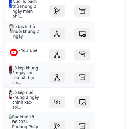
Nuôi lô bạch
thủ khung 2
ngày miễn
phí...
lô bạch thủ
nuôi khung 2
ngày
- YouTube
Lô kép khung
3 ngày soi
cầu bất bại
soi...
Lô kép nuôi
khung 2 ngày
chính xác-
soi...
Bạc Nhớ Lô
Đề 2024 -
Phương Pháp