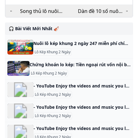
Song thủ lô nuôi
Dàn đề 10 số nuôi
khung 2 ngày nuôi
khung 3 ngày siêu
cặp lô song thủ ăn
chuẩn - Chốt dàn đề
🎧 Bài Viết Mới Nhất 🎻
chắc
ăn 100%
Nuôi lô kép khung 2 ngày 247 miễn phí chính xác Nuôi lô kép khung 2 ngày miễn phí chính xác, Bí kíp đánh bạch thủ lô kép khung 2 ngày 247 bất bại từ chuyên gia giúp anh em thắng lớn, về bờ thành công. 4.5/5 - (136 bình chọn) Lô kép khung 2 ngày là một trong những chiến thuật cá cược lô đề hay nhất hiện nay. Cách này đã được nhiều dân chơi gạo cội kiểm chứng và đem về kết quả rất tốt.
Lô Kép Khung 2 Ngày
Chứng khoán lo kép: Tiền ngoại rút vốn nội bẻ hướng sang vàng bất động sản Trong bối cảnh tiền ngoại chưa ngừng rút khỏi thị trường chứng khoán Việt Nam, việc kênh đầu tư cổ phiếu bị hút tiền bởi vàng và bất động sản khiến giới đầu tư lo ngại. Diễn đàn Đầu tư Việt Nam 2025 - VIF2025Sức nóng cạnh tranh trong bất động sản công nghiệpNhà đất-07:55 | 23/10/2024Câu hỏi trước thềm VIF 2025: Cổ phiếu chứng khoán còn triển vọng đầu…Chứng khoán-20:40 | 22/10/2024Chứng khoán lo kép: Tiền ngoại rút, vốn nội bẻ hướng sang vàng, bất…Chứng khoán-08:35 | 22/10/2024Chờ điểm đảo chiều vốn ngoại sau nhịp rút ròng kỷ lụcChứng khoán-13:49 | 21/10/2024Tăng trưởng kinh tế 2024: Đằng sau những con số tích cựcThời sự-07:00 | 21/10/2024Nhìn lại những nhóm cổ phiếu giúp NĐT đánh bại thị trường chung được…Chứng khoán-10:57 | 16/10/2024Chuyên gia Nguyễn Xuân Thành: Năm 2025, đầu tư công sẽ được đẩy mạnh,…Thời sự-17:20 | 15/10/2024Data Talk tháng 10: ‘Xuất khẩu của doanh nghiệp nội địa năm nay tăng…Thời sự-14:00 | 15/10/2024Data Talk: ‘Phục hồi kinh tế & Xu hướng dòng vốn đảo nghịch’ sẽ diễn…Thời sự-09:56 | 14/10/2024Diễn đàn Đầu tư Việt Nam 2025: ‘Khai thông & Bứt phá’Chứng khoán-15:00 | 07/10/2024
Lô Kép Khung 2 Ngày
- YouTube Enjoy the videos and music you love, upload original content, and share it all with friends, family, and the world on YouTube.
Lô Kép Khung 2 Ngày
- YouTube Enjoy the videos and music you love, upload original content, and share it all with friends, family, and the world on YouTube.
Lô Kép Khung 2 Ngày
- YouTube Enjoy the videos and music you love, upload original content, and share it all with friends, family, and the world on YouTube.
Lô Kép Khung 2 Ngày