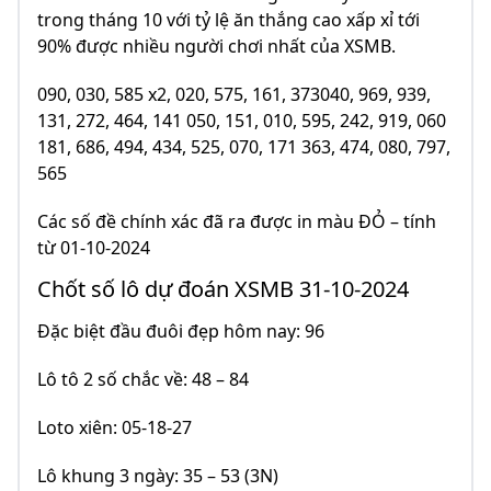
trong tháng 10 với tỷ lệ ăn thắng cao xấp xỉ tới
90% được nhiều người chơi nhất của XSMB.
090, 030, 585 x2, 020, 575, 161, 373040, 969, 939,
131, 272, 464, 141 050, 151, 010, 595, 242, 919, 060
181, 686, 494, 434, 525, 070, 171 363, 474, 080, 797,
565
Các số đề chính xác đã ra được in màu ĐỎ – tính
từ 01-10-2024
Chốt số lô dự đoán XSMB 31-10-2024
Đặc biệt đầu đuôi đẹp hôm nay: 96
Lô tô 2 số chắc về: 48 – 84
Loto xiên: 05-18-27
Lô khung 3 ngày: 35 – 53 (3N)