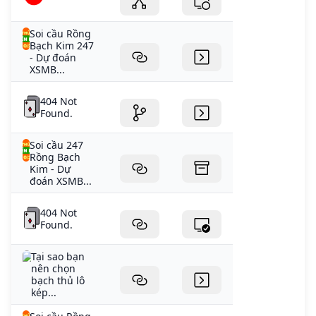
Soi cầu Rồng
Bạch Kim 247
- Dự đoán
XSMB...
404 Not
Found.
Soi cầu 247
Rồng Bạch
Kim - Dự
đoán XSMB...
404 Not
Found.
Tại sao bạn
nên chọn
bạch thủ lô
kép...