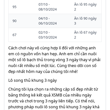
07/10 -
Ăn lô 95 ngày
95
08/10/2024
2
04/10 -
Ăn lô 90 ngày
90
06/10/2024
3
02/10 -
Ăn lô 67 ngày
67
03/10/2024
2
Cách chơi này vô cùng hợp lí đối với những anh
em có nguồn vốn hạn hẹp. Anh em chỉ cần nuôi
một số lô bạch thủ trong vòng 3 ngày thay vì phải
nuôi rất nhiều số một lúc. Cùng theo dõi con số
đẹp nhất hôm nay của chúng tôi nhé!
Lô song thủ khung 3 ngày
Chúng tôi lựa chọn ra những cặp số đẹp nhất từ
bảng thống kê kết quả XSMB của nhiều ngày
trước và chơi trong 3 ngày liên tiếp. Có thể nói,
phương pháp nuôi lô song thủ khung 3 ngày khá