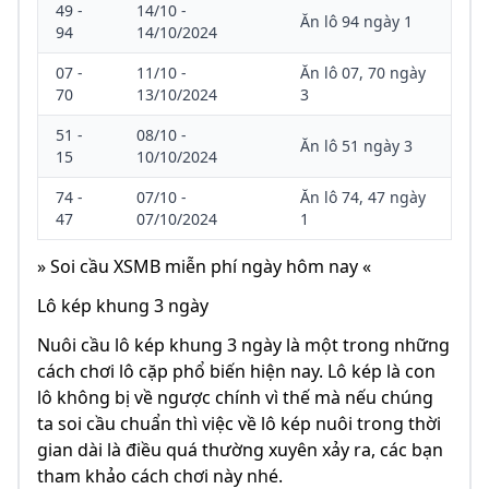
49 -
14/10 -
Ăn lô 94 ngày 1
94
14/10/2024
07 -
11/10 -
Ăn lô 07, 70 ngày
70
13/10/2024
3
51 -
08/10 -
Ăn lô 51 ngày 3
15
10/10/2024
74 -
07/10 -
Ăn lô 74, 47 ngày
47
07/10/2024
1
» Soi cầu XSMB miễn phí ngày hôm nay «
Lô kép khung 3 ngày
Nuôi cầu lô kép khung 3 ngày là một trong những
cách chơi lô cặp phổ biến hiện nay. Lô kép là con
lô không bị về ngược chính vì thế mà nếu chúng
ta soi cầu chuẩn thì việc về lô kép nuôi trong thời
gian dài là điều quá thường xuyên xảy ra, các bạn
tham khảo cách chơi này nhé.