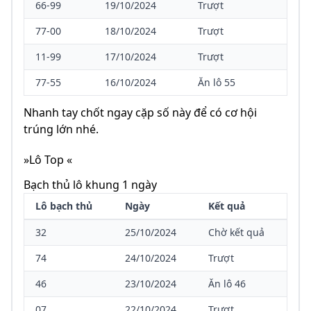
66-99
19/10/2024
Trượt
77-00
18/10/2024
Trượt
11-99
17/10/2024
Trượt
77-55
16/10/2024
Ăn lô 55
Nhanh tay chốt ngay cặp số này để có cơ hội
trúng lớn nhé.
»Lô Top «
Bạch thủ lô khung 1 ngày
Lô bạch thủ
Ngày
Kết quả
32
25/10/2024
Chờ kết quả
74
24/10/2024
Trượt
46
23/10/2024
Ăn lô 46
07
22/10/2024
Trượt