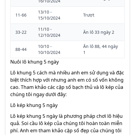
16/10/2024
13/10 -
11-66
Trượt
15/10/2024
11/10 -
33-22
Ăn lô 33 ngày 2
12/10/2024
10/10 -
Ăn lô 88, 44 ngày
88-44
10/10/2024
1
Nuôi lô khung 5 ngày
Lô khung 5 cách mà nhiều anh em sử dụng và đặc
biệt thích hợp với nhưng anh em có số vốn không
cao. Tham khảo các cặp số bạch thủ và lô kép của
chúng tôi ngay dưới đây:
Lô kép khung 5 ngày
Lô kép khung 5 ngày là phương pháp chơi lô hiệu
quả. Soi cầu lô kép của chúng tôi hoàn toàn miễn
phí. Anh em tham khảo cặp số đẹp của chúng tôi