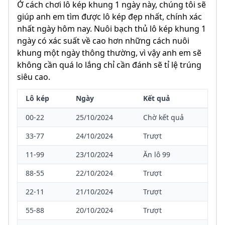
Ở cách chơi lô kép khung 1 ngày này, chúng tôi sẽ
giúp anh em tìm được lô kép đẹp nhất, chính xác
nhất ngày hôm nay. Nuôi bạch thủ lô kép khung 1
ngày có xác suất về cao hơn những cách nuôi
khung một ngày thông thường, vì vậy anh em sẽ
không cần quá lo lắng chỉ cần đánh sẽ tỉ lệ trúng
siêu cao.
Lô kép
Ngày
Kết quả
00-22
25/10/2024
Chờ kết quả
33-77
24/10/2024
Trượt
11-99
23/10/2024
Ăn lô 99
88-55
22/10/2024
Trượt
22-11
21/10/2024
Trượt
55-88
20/10/2024
Trượt