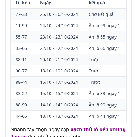
Lô kép
Ngày
Kết quả
77-33
25/10 - 26/10/2024
Chờ kết quả
11-99
24/10 - 24/10/2024
Ăn lô 99 ngày 1
55-77
23/10 - 23/10/2024
Ăn lô 55 ngày 1
33-66
22/10 - 22/10/2024
Ăn lô 66 ngày 1
88-11
20/10 - 21/10/2024
Trượt
00-77
18/10 - 19/10/2024
Trượt
88-44
16/10 - 17/10/2024
Trượt
33-22
15/10 - 15/10/2024
Ăn lô 33 ngày 1
88-99
14/10 - 14/10/2024
Ăn lô 99 ngày 1
44-66
13/10 - 13/10/2024
Ăn lô 44 ngày 1
Nhanh tay chọn ngay cặp
bạch thủ lô kép khung
2 ngày
đẹp nhất cho mình nhé.