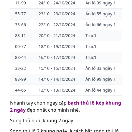
11-99
24/10 - 24/10/2024
Ăn lô 99 ngày 1
55-77
23/10 - 23/10/2024
Ăn lô 55 ngày 1
33-66
22/10 - 22/10/2024
Ăn lô 66 ngày 1
88-11
20/10 - 21/10/2024
Trượt
00-77
18/10 - 19/10/2024
Trượt
88-44
16/10 - 17/10/2024
Trượt
33-22
15/10 - 15/10/2024
Ăn lô 33 ngày 1
88-99
14/10 - 14/10/2024
Ăn lô 99 ngày 1
44-66
13/10 - 13/10/2024
Ăn lô 44 ngày 1
Nhanh tay chọn ngay cặp
bạch thủ lô kép khung
2 ngày
đẹp nhất cho mình nhé.
Song thủ nuôi khung 2 ngày
Song thủ lô 2 khung ngày là cách bắt song thủ lô