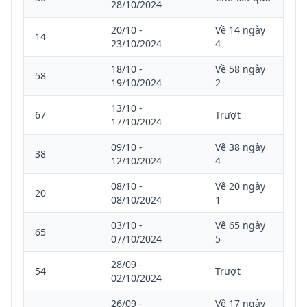
28/10/2024
20/10 -
Về 14 ngày
14
23/10/2024
4
18/10 -
Về 58 ngày
58
19/10/2024
2
13/10 -
67
Trượt
17/10/2024
09/10 -
Về 38 ngày
38
12/10/2024
4
08/10 -
Về 20 ngày
20
08/10/2024
1
03/10 -
Về 65 ngày
65
07/10/2024
5
28/09 -
54
Trượt
02/10/2024
26/09 -
Về 17 ngày