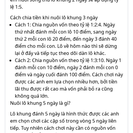
lệ 1:5.
Cách chia tiền khi nuôi lô khung 3 ngày
Cách 1: Chia nguồn vốn theo tỷ lệ 1:2:4. Ngày
thứ nhất đánh mỗi con lô 10 điểm, sang ngày
thứ 2 mỗi con lô 20 điểm, đến ngày 3 đánh 40
điểm cho mỗi con. Lô về hôm nào thì sẽ dừng
lại ở đấy và tiếp tục theo dõi dàn lô khác.
Cách 2: Chia nguồn vốn theo tỷ lệ 1:3:10. Ngày 1
đánh mỗi con 10 điểm, ngày 2 đánh mỗi con 0
điểm và ngày cuối đánh 100 điểm. Cách chơi này
được các anh em lựa chọn nhiều hơn, bởi tiền
lãi thu được rất cao mà vốn phải bỏ ra cũng
không quá lớn.
Nuôi lô khung 5 ngày là gì?
Lô khung đánh 5 ngày là hình thức được các anh
em chọn chơi các cặp số trong vòng 5 ngày liên
tiếp. Tuy nhiên cách chơi này cần có nguồn vốn