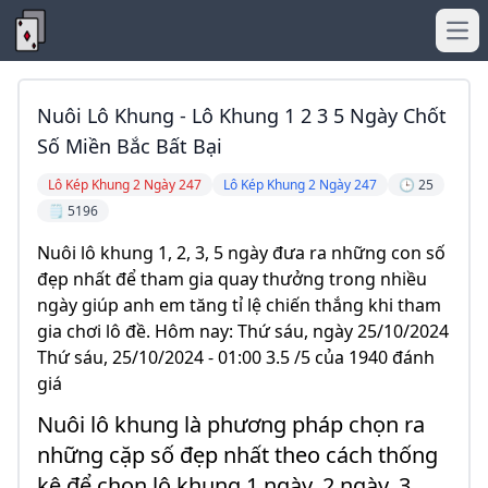
Ope
Nuôi Lô Khung - Lô Khung 1 2 3 5 Ngày Chốt
Số Miền Bắc Bất Bại
Lô Kép Khung 2 Ngày 247
Lô Kép Khung 2 Ngày 247
🕒 25
🗒️ 5196
Nuôi lô khung 1, 2, 3, 5 ngày đưa ra những con số
đẹp nhất để tham gia quay thưởng trong nhiều
ngày giúp anh em tăng tỉ lệ chiến thắng khi tham
gia chơi lô đề. Hôm nay: Thứ sáu, ngày 25/10/2024
Thứ sáu, 25/10/2024 - 01:00 3.5 /5 của 1940 đánh
giá
Nuôi lô khung là phương pháp chọn ra
những cặp số đẹp nhất theo cách thống
kê để chọn lô khung 1 ngày, 2 ngày, 3