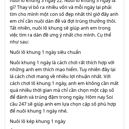
nuôi lô khung 3 ngày 22. Nuôi lô khung 5 ngày là
gì? Thay vì bỏ ra nhiều vốn và mỗi ngày lại phải
tìm cho mình một con số đẹp nhất thì giờ đây anh
em chỉ cần nuôi dàn đề và đợi trúng thưởng thôi.
Tất nhiên, nuôi lô khung sẽ giúp anh em trong
việc tìm ra dàn đề ưng ý nhất cho mình. Cụ thể
như sau:
Nuôi lô khung 1 ngày siêu chuẩn
Nuôi khung 1 ngày là cách chơi rất thích hợp với
những anh em thích mạo hiểm. Tuy nhiên đây lại
là cách chơi mang về nhiều lợi nhuận nhất. Với
cách chơi lô khung 1 ngày, anh em không cần mất
quá nhiều thời gian mà chỉ cần chọn một cặp số
để đánh và trúng đậm trong ngày. Hôm nay Soi
cầu 247 sẽ giúp anh em lựa chọn cặp số phù hợp
để nuôi khung 1 ngày nhé.
Nuôi lô kép khung 1 ngày