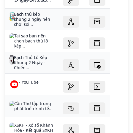
2-ngay-247.docx...
Bạch thủ kép
khung 2 ngày nên
chơi soi...
Tại sao bạn nên
chọn bạch thủ lô
kép...
Bạch Thủ Lô Kép
Khung 2 Ngày -
Chiến...
- YouTube
Cần Thơ tập trung
phát triển kinh tế...
XSKH - Xổ số Khánh
Hòa - Kết quả SXKH