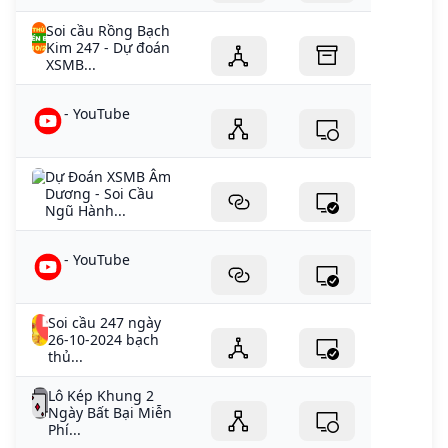
Soi cầu Rồng Bạch
Kim 247 - Dự đoán
XSMB...
- YouTube
Dự Đoán XSMB Âm
Dương - Soi Cầu
Ngũ Hành...
- YouTube
Soi cầu 247 ngày
26-10-2024 bạch
thủ...
Lô Kép Khung 2
Ngày Bất Bại Miễn
Phí...