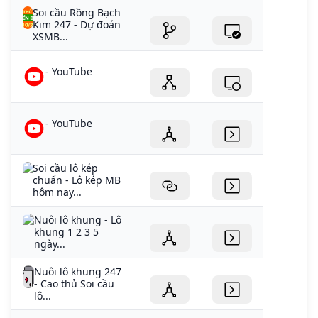
Soi cầu Rồng Bạch
Kim 247 - Dự đoán
XSMB...
- YouTube
- YouTube
Soi cầu lô kép
chuẩn - Lô kép MB
hôm nay...
Nuôi lô khung - Lô
khung 1 2 3 5
ngày...
Nuôi lô khung 247
- Cao thủ Soi cầu
lô...