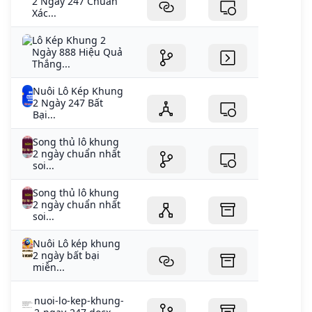
2 Ngày 247 Chuẩn
Xác...
Lô Kép Khung 2
Ngày 888 Hiệu Quả
Thắng...
Nuôi Lô Kép Khung
2 Ngày 247 Bất
Bại...
Song thủ lô khung
2 ngày chuẩn nhất
soi...
Song thủ lô khung
2 ngày chuẩn nhất
soi...
Nuôi Lô kép khung
2 ngày bất bại
miễn...
nuoi-lo-kep-khung-