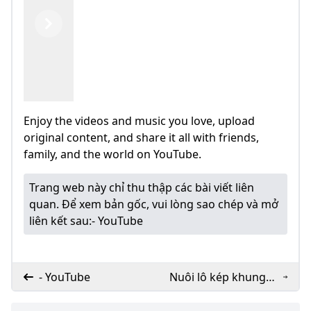
Previous
Next
Enjoy the videos and music you love, upload
original content, and share it all with friends,
family, and the world on YouTube.
Trang web này chỉ thu thập các bài viết liên
quan. Để xem bản gốc, vui lòng sao chép và mở
liên kết sau:
- YouTube
- YouTube
Nuôi lô kép khung 2
ngày 247 miễn phí
chính xác