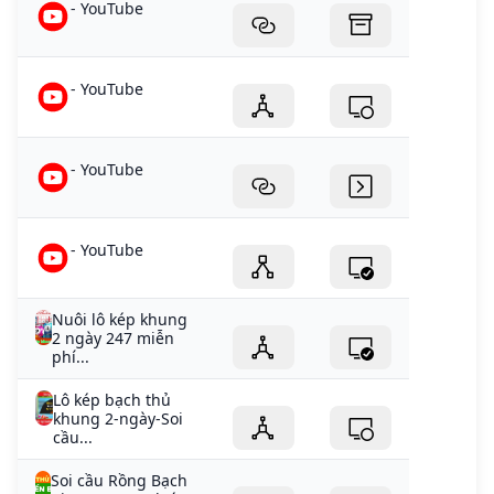
- YouTube
- YouTube
- YouTube
- YouTube
Nuôi lô kép khung
2 ngày 247 miễn
phí...
Lô kép bạch thủ
khung 2-ngày-Soi
cầu...
Soi cầu Rồng Bạch