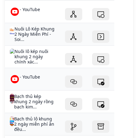
- YouTube
Nuôi Lô Kép Khung
2 Ngày Miễn Phí -
Soi...
Nuôi lô kép nuôi
khung 2 ngày
chính xác...
- YouTube
Bạch thủ kép
khung 2 ngày rồng
bạch kim...
Bạch thủ lô khung
2 ngày miễn phí ăn
đều...