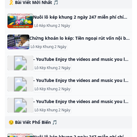
🎗️ Bài Viết Mới Nhất 🎵
Nuôi lô kép khung 2 ngày 247 miễn phí chính xác Nuôi lô kép khung 2 ngày miễn phí chính xác, Bí kíp đánh bạch thủ lô kép khung 2 ngày 247 bất bại từ chuyên gia giúp anh em thắng lớn, về bờ thành công. 4.5/5 - (136 bình chọn) Lô kép khung 2 ngày là một trong những chiến thuật cá cược lô đề hay nhất hiện nay. Cách này đã được nhiều dân chơi gạo cội kiểm chứng và đem về kết quả rất tốt.
Lô Kép Khung 2 Ngày
Chứng khoán lo kép: Tiền ngoại rút vốn nội bẻ hướng sang vàng bất động sản Trong bối cảnh tiền ngoại chưa ngừng rút khỏi thị trường chứng khoán Việt Nam, việc kênh đầu tư cổ phiếu bị hút tiền bởi vàng và bất động sản khiến giới đầu tư lo ngại. Diễn đàn Đầu tư Việt Nam 2025 - VIF2025Sức nóng cạnh tranh trong bất động sản công nghiệpNhà đất-07:55 | 23/10/2024Câu hỏi trước thềm VIF 2025: Cổ phiếu chứng khoán còn triển vọng đầu…Chứng khoán-20:40 | 22/10/2024Chứng khoán lo kép: Tiền ngoại rút, vốn nội bẻ hướng sang vàng, bất…Chứng khoán-08:35 | 22/10/2024Chờ điểm đảo chiều vốn ngoại sau nhịp rút ròng kỷ lụcChứng khoán-13:49 | 21/10/2024Tăng trưởng kinh tế 2024: Đằng sau những con số tích cựcThời sự-07:00 | 21/10/2024Nhìn lại những nhóm cổ phiếu giúp NĐT đánh bại thị trường chung được…Chứng khoán-10:57 | 16/10/2024Chuyên gia Nguyễn Xuân Thành: Năm 2025, đầu tư công sẽ được đẩy mạnh,…Thời sự-17:20 | 15/10/2024Data Talk tháng 10: ‘Xuất khẩu của doanh nghiệp nội địa năm nay tăng…Thời sự-14:00 | 15/10/2024Data Talk: ‘Phục hồi kinh tế & Xu hướng dòng vốn đảo nghịch’ sẽ diễn…Thời sự-09:56 | 14/10/2024Diễn đàn Đầu tư Việt Nam 2025: ‘Khai thông & Bứt phá’Chứng khoán-15:00 | 07/10/2024
Lô Kép Khung 2 Ngày
- YouTube Enjoy the videos and music you love, upload original content, and share it all with friends, family, and the world on YouTube.
Lô Kép Khung 2 Ngày
- YouTube Enjoy the videos and music you love, upload original content, and share it all with friends, family, and the world on YouTube.
Lô Kép Khung 2 Ngày
- YouTube Enjoy the videos and music you love, upload original content, and share it all with friends, family, and the world on YouTube.
Lô Kép Khung 2 Ngày
😏 Bài Viết Phổ Biến 🎵
Nuôi lô kép khung 2 ngày 247 miễn phí chính xác Nuôi lô kép khung 2 ngày miễn phí chính xác, Bí kíp đánh bạch thủ lô kép khung 2 ngày 247 bất bại từ chuyên gia giúp anh em thắng lớn, về bờ thành công. 4.5/5 - (136 bình chọn) Lô kép khung 2 ngày là một trong những chiến thuật cá cược lô đề hay nhất hiện nay. Cách này đã được nhiều dân chơi gạo cội kiểm chứng và đem về kết quả rất tốt.