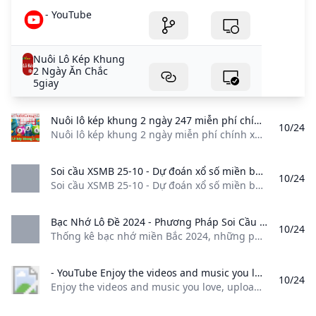
- YouTube
Nuôi Lô Kép Khung
2 Ngày Ăn Chắc
5giay
Nuôi lô kép khung 2 ngày 247 miễn phí chính xác Nuôi lô kép khung 2 ngày miễn phí chính xác Bí kíp đánh bạch thủ lô kép khung 2 ngày 247 bất bại từ chuyên gia giúp anh em thắng lớn về bờ thành công.
10/24
Nuôi lô kép khung 2 ngày miễn phí chính xác, Bí kíp đánh bạch thủ lô kép khung 2 ngày 247 bất bại từ chuyên gia giúp anh em thắng lớn, về bờ thành công. 4.5/5 - (136 bình chọn) Lô kép khung 2 ngày là một trong những chiến thuật cá cược lô đề hay nhất hiện nay. Cách này đã được nhiều dân chơi gạo cội kiểm chứng và đem về kết quả rất tốt.
Soi cầu XSMB 25-10 - Dự đoán xổ số miền bắc ngày 25-10-2024 Soi cầu XSMB 25-10 - Dự đoán xổ số miền bắc ngày 25-10-2024. Tham khảo Dự đoán kết quả xổ số siêu chính xác 100 vip hôm nay thứ 6 ngày 25 tháng 10 năm 2024. Soi cầu 247 rồng bạch kim miễn phí ngày 25-10 chuẩn nhất.
10/24
Soi cầu XSMB 25-10 - Dự đoán xổ số miền bắc ngày 25-10-2024. Tham khảo Dự đoán kết quả xổ số siêu chính xác 100 vip hôm nay thứ 6 ngày 25 tháng 10 năm 2024. Soi cầu 247 rồng bạch kim miễn phí ngày 25-10 chuẩn nhất. Kết quả soi cầu dự đoán XSMB chính xác 100 tại nuoilokhung247.blog được thực hiện bởi đội ngũ chuyên gia, công nghệ hiện đại cùng sự hậu thuẫn của hàng ngàn thành viên tại diễn đàn.
Bạc Nhớ Lô Đề 2024 - Phương Pháp Soi Cầu Bạc Nhớ MB Mới Nhất Thống kê bạc nhớ miền Bắc 2024 những phương pháp phân tích lô tô soi cầu bạc nhớ mới nhất được rất nhiều người tin dùng. Dự đoán lô số đề MB ngày hôm sau.
10/24
Thống kê bạc nhớ miền Bắc 2024, những phương pháp phân tích lô tô, soi cầu bạc nhớ mới nhất được rất nhiều người tin dùng. Dự đoán lô, số đề MB ngày hôm sau. Cờ bạc nhớ lô đề là gì? Bạc nhớ lô đề là phương pháp để tìm ra những quy luật xuất hiện con lô bạch thủ hay những cặp lô có xác suất về cao nhất vào ngày hôm sau.
- YouTube Enjoy the videos and music you love upload original content and share it all with friends family and the world on YouTube.
10/24
Enjoy the videos and music you love, upload original content, and share it all with friends, family, and the world on YouTube.