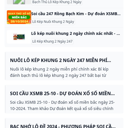
Bạch Thủ Lô Kép Khung 2 Ngày
Soi cầu 247 Rồng Bạch Kim - Dự đoán XSMB 28/10 chính xác 100 Soi cầu Rồng Bạch Kim 247 chính xác 100 - Thống kê kết quả xổ số Miền Bắc ngày 28/10/2024. Dự đoán miễn phí kết quả XSMB thứ 2 hôm nay, tham khảo nhận định từ các chuyên gia xổ số Miền Bắc. 28/10/2024 Theo dõi lichngaytot.net.vn trên Soi cầu Rồng Bạch Kim 247 chính xác 100 – Thống kê kết quả xổ số Miền Bắc ngày 28/10/2024. Dự đoán miễn phí kết quả XSMB thứ 2 hôm nay, tham khảo nhận định từ các chuyên gia xổ số Miền Bắc.
Lô Kép Nuôi Khung 2 Ngày
Lô kép nuôi khung 2 ngày chính xác nhất - Bí quyết sinh lời lãi cao Nuôi lô kép khung 2 ngày - Soi cầu lô kép khung 2 ngày - lô kép khung 2 ngày 247 - Lô kép khung 2 ngày rồng bạch kim. Tìm hiểu tất cả dưới đây. Lô kép khung 2 ngày không còn gì quá xa lạ với người chơi, bản chất của cách chơi này là việc người chơi tiến hành nuôi cầu lô kép trong 2 ngày liên tiếp của kỳ quay mở thưởng.
Lô Kép Khung 2 Ngày 247
NUÔI LÔ KÉP KHUNG 2 NGÀY 247 MIỄN PHÍ
CHÍNH XÁC
Nuôi lô kép khung 2 ngày miễn phí chính xác Bí kíp
đánh bạch thủ lô kép khung 2 ngày 247 bất bại từ
chuyên gia giúp anh em thắng lớn về bờ thành công.
SOI CẦU XSMB 25-10 - DỰ ĐOÁN XỔ SỐ MIỀN
BẮC NGÀY 25-10-2024
Soi cầu XSMB 25-10 - Dự đoán xổ số miền bắc ngày 25-
10-2024. Tham khảo Dự đoán kết quả xổ số siêu chính
xác 100 vip hôm nay thứ 6 ngày 25 tháng 10 năm 2024.
Soi cầu 247 rồng bạch kim miễn phí ngày 25-10 chuẩn
BẠC NHỚ LÔ ĐỀ 2024 - PHƯƠNG PHÁP SOI CẦU
nhất.