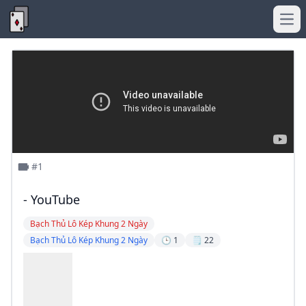
Ope
#1
- YouTube
Bạch Thủ Lô Kép Khung 2 Ngày
Bạch Thủ Lô Kép Khung 2 Ngày
🕒 1
🗒️ 22