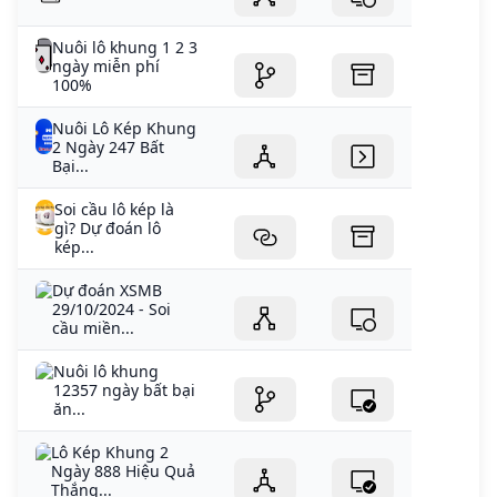
Nuôi lô khung 1 2 3
ngày miễn phí
100%
Nuôi Lô Kép Khung
2 Ngày 247 Bất
Bại...
Soi cầu lô kép là
gì? Dự đoán lô
kép...
Dự đoán XSMB
29/10/2024 - Soi
cầu miền...
Nuôi lô khung
12357 ngày bất bại
ăn...
Lô Kép Khung 2
Ngày 888 Hiệu Quả
Thắng...