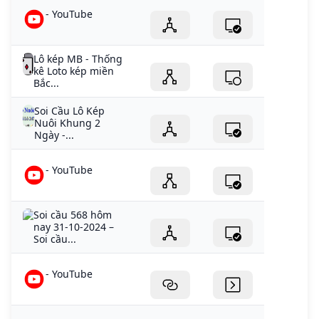
- YouTube
Lô kép MB - Thống
kê Loto kép miền
Bắc...
Soi Cầu Lô Kép
Nuôi Khung 2
Ngày -...
- YouTube
Soi cầu 568 hôm
nay 31-10-2024 –
Soi cầu...
- YouTube