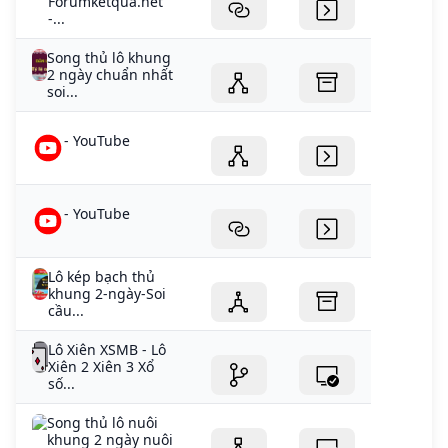
Forumketqua.net
-...
Song thủ lô khung
2 ngày chuẩn nhất
soi...
- YouTube
- YouTube
Lô kép bạch thủ
khung 2-ngày-Soi
cầu...
Lô Xiên XSMB - Lô
Xiên 2 Xiên 3 Xổ
số...
Song thủ lô nuôi
khung 2 ngày nuôi