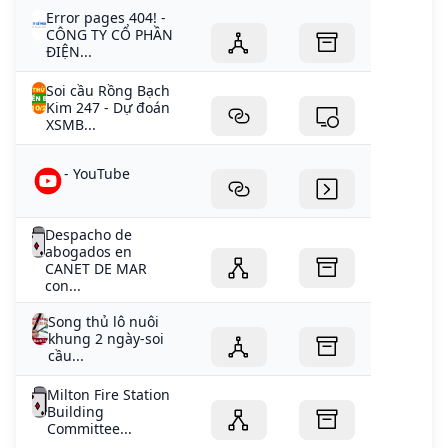
Error pages 404! -
CÔNG TY CỔ PHẦN
ĐIỆN...
Soi cầu Rồng Bạch
Kim 247 - Dự đoán
XSMB...
- YouTube
Despacho de
abogados en
CANET DE MAR
con...
Song thủ lô nuôi
khung 2 ngày-soi
cầu...
Milton Fire Station
Building
Committee...