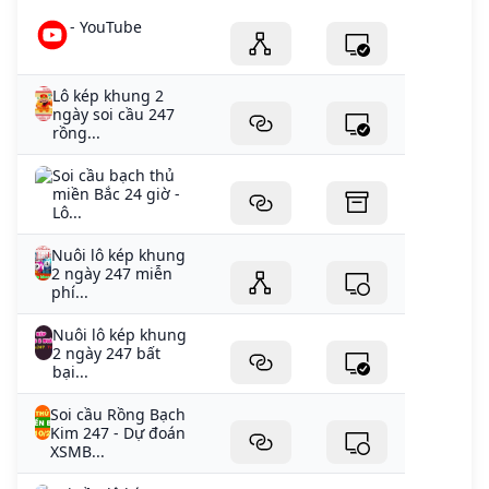
- YouTube
Lô kép khung 2
ngày soi cầu 247
rồng...
Soi cầu bạch thủ
miền Bắc 24 giờ -
Lô...
Nuôi lô kép khung
2 ngày 247 miễn
phí...
Nuôi lô kép khung
2 ngày 247 bất
bại...
Soi cầu Rồng Bạch
Kim 247 - Dự đoán
XSMB...