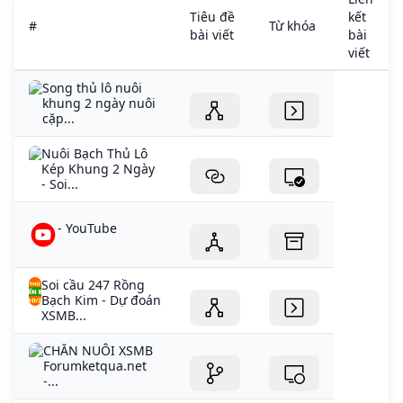
Tiêu đề
kết
#
Từ khóa
bài viết
bài
viết
Song thủ lô nuôi
khung 2 ngày nuôi
cặp...
Nuôi Bạch Thủ Lô
Kép Khung 2 Ngày
- Soi...
- YouTube
Soi cầu 247 Rồng
Bạch Kim - Dự đoán
XSMB...
CHĂN NUÔI XSMB
Forumketqua.net
-...