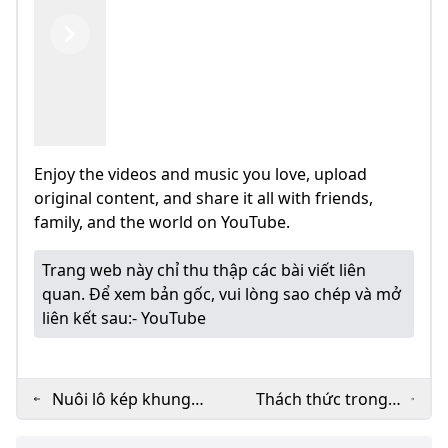
Previous
Next
Enjoy the videos and music you love, upload
original content, and share it all with friends,
family, and the world on YouTube.
Trang web này chỉ thu thập các bài viết liên
quan. Để xem bản gốc, vui lòng sao chép và mở
liên kết sau:
- YouTube
Nuôi lô kép khung 2
Thách thức trong
ngày 247 miễn phí
chuyển đổi kép: Bài
chính xác
học từ thực tiễn