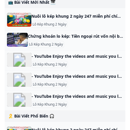
📺 Bài Viết Mới Nhất 🎹
doanh nghiệp - Nhịp
sống kinh tế Việt
Nuôi lô kép khung 2 ngày 247 miễn phí chính xác Nuôi lô kép khung 2 ngày miễn phí chính xác, Bí kíp đánh bạch thủ lô kép khung 2 ngày 247 bất bại từ chuyên gia giúp anh em thắng lớn, về bờ thành công. 4.5/5 - (136 bình chọn) Lô kép khung 2 ngày là một trong những chiến thuật cá cược lô đề hay nhất hiện nay. Cách này đã được nhiều dân chơi gạo cội kiểm chứng và đem về kết quả rất tốt.
Nam & Thế giới
Lô Kép Khung 2 Ngày
Chứng khoán lo kép: Tiền ngoại rút vốn nội bẻ hướng sang vàng bất động sản Trong bối cảnh tiền ngoại chưa ngừng rút khỏi thị trường chứng khoán Việt Nam, việc kênh đầu tư cổ phiếu bị hút tiền bởi vàng và bất động sản khiến giới đầu tư lo ngại. Diễn đàn Đầu tư Việt Nam 2025 - VIF2025Sức nóng cạnh tranh trong bất động sản công nghiệpNhà đất-07:55 | 23/10/2024Câu hỏi trước thềm VIF 2025: Cổ phiếu chứng khoán còn triển vọng đầu…Chứng khoán-20:40 | 22/10/2024Chứng khoán lo kép: Tiền ngoại rút, vốn nội bẻ hướng sang vàng, bất…Chứng khoán-08:35 | 22/10/2024Chờ điểm đảo chiều vốn ngoại sau nhịp rút ròng kỷ lụcChứng khoán-13:49 | 21/10/2024Tăng trưởng kinh tế 2024: Đằng sau những con số tích cựcThời sự-07:00 | 21/10/2024Nhìn lại những nhóm cổ phiếu giúp NĐT đánh bại thị trường chung được…Chứng khoán-10:57 | 16/10/2024Chuyên gia Nguyễn Xuân Thành: Năm 2025, đầu tư công sẽ được đẩy mạnh,…Thời sự-17:20 | 15/10/2024Data Talk tháng 10: ‘Xuất khẩu của doanh nghiệp nội địa năm nay tăng…Thời sự-14:00 | 15/10/2024Data Talk: ‘Phục hồi kinh tế & Xu hướng dòng vốn đảo nghịch’ sẽ diễn…Thời sự-09:56 | 14/10/2024Diễn đàn Đầu tư Việt Nam 2025: ‘Khai thông & Bứt phá’Chứng khoán-15:00 | 07/10/2024
Lô Kép Khung 2 Ngày
- YouTube Enjoy the videos and music you love, upload original content, and share it all with friends, family, and the world on YouTube.
Lô Kép Khung 2 Ngày
- YouTube Enjoy the videos and music you love, upload original content, and share it all with friends, family, and the world on YouTube.
Lô Kép Khung 2 Ngày
- YouTube Enjoy the videos and music you love, upload original content, and share it all with friends, family, and the world on YouTube.
Lô Kép Khung 2 Ngày
🎗️ Bài Viết Phổ Biến 🎧
Nuôi lô kép khung 2 ngày 247 miễn phí chính xác Nuôi lô kép khung 2 ngày miễn phí chính xác, Bí kíp đánh bạch thủ lô kép khung 2 ngày 247 bất bại từ chuyên gia giúp anh em thắng lớn, về bờ thành công. 4.5/5 - (136 bình chọn) Lô kép khung 2 ngày là một trong những chiến thuật cá cược lô đề hay nhất hiện nay. Cách này đã được nhiều dân chơi gạo cội kiểm chứng và đem về kết quả rất tốt.