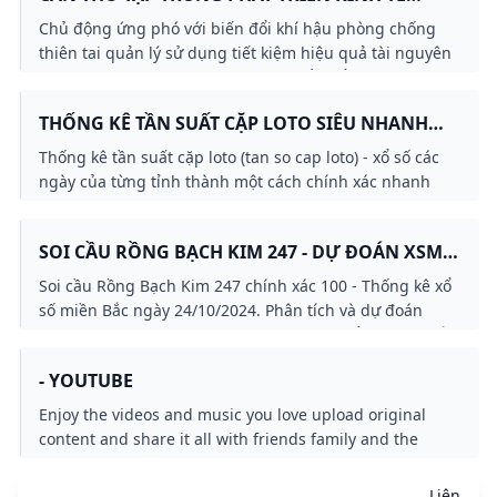
XANH VÀ BỀN VỮNG - NHỊP SỐNG KINH TẾ VIỆT
Chủ động ứng phó với biến đổi khí hậu phòng chống
NAM & THẾ GIỚI
thiên tai quản lý sử dụng tiết kiệm hiệu quả tài nguyên
bảo vệ môi trường theo xu thế chuyển đổi xanh phát
triển kinh tế xanh carbon thấp kinh tế tuần hoàn phục
THỐNG KÊ TẦN SUẤT CẶP LOTO SIÊU NHANH
hồi hệ sinh thái hướng đến phát triển bền vững và phát
CHÍNH XÁC NHẤT
thải ròng bằng 0… là những mục tiêu phát triển mà
Thống kê tần suất cặp loto (tan so cap loto) - xổ số các
thành phố Cần Thơ hướng tới...
ngày của từng tỉnh thành một cách chính xác nhanh
nhất từ chạm 0 đến chạm 9
SOI CẦU RỒNG BẠCH KIM 247 - DỰ ĐOÁN XSMB
24/10/2024 CHÍNH XÁC 100
Soi cầu Rồng Bạch Kim 247 chính xác 100 - Thống kê xổ
số miền Bắc ngày 24/10/2024. Phân tích và dự đoán
XSMB hôm nay từ các cao thủ về kết quả xổ số miền Bắc
ngày 24 tháng 10 năm 2024.
- YOUTUBE
Enjoy the videos and music you love upload original
content and share it all with friends family and the
world on YouTube.
Liên