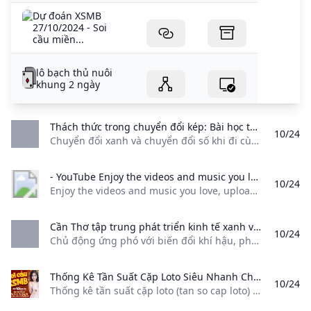
Dự đoán XSMB
27/10/2024 - Soi
cầu miền...
lô bạch thủ nuôi
khung 2 ngày
Thách thức trong chuyển đổi kép: Bài học từ thực tiễn doanh nghiệp - Nhịp sống kinh tế Việt Nam & Thế giới Chuyển đổi xanh và chuyển đổi số khi đi cùng nhau sẽ tác động và tăng thêm động lực cho nhau. Trong hành trình chuyển đổi kép bên cạnh những cơ hội thuận lợi các doanh nghiệp ngay cả những người tiên phong cũng phải đối mặt với không ít khó khăn thử thách. Tuy nhiên những thử thách này chính là động lực để doanh nghiệp phát triển. Không những thế dù chi phí của chuyển đổi kép là rất lớn nhưng cái giá phải trả của việc chậm chuyển đổi còn lớn hơn gấp nhiều lần...
10/24
Chuyển đổi xanh và chuyển đổi số khi đi cùng nhau sẽ tác động và tăng thêm động lực cho nhau. Trong hành trình chuyển đổi kép, bên cạnh những cơ hội, thuận lợi, các doanh nghiệp, ngay cả những người tiên phong, cũng phải đối mặt với không ít khó khăn, thử thách. Tuy nhiên, những thử thách này chính là động lực để doanh nghiệp phát triển. Không những thế, dù chi phí của chuyển đổi kép là rất lớn, nhưng cái giá phải trả của việc chậm chuyển đổi còn lớn hơn gấp nhiều lần…
- YouTube Enjoy the videos and music you love upload original content and share it all with friends family and the world on YouTube.
10/24
Enjoy the videos and music you love, upload original content, and share it all with friends, family, and the world on YouTube.
Cần Thơ tập trung phát triển kinh tế xanh và bền vững - Nhịp sống kinh tế Việt Nam & Thế giới Chủ động ứng phó với biến đổi khí hậu phòng chống thiên tai quản lý sử dụng tiết kiệm hiệu quả tài nguyên bảo vệ môi trường theo xu thế chuyển đổi xanh phát triển kinh tế xanh carbon thấp kinh tế tuần hoàn phục hồi hệ sinh thái hướng đến phát triển bền vững và phát thải ròng bằng 0… là những mục tiêu phát triển mà thành phố Cần Thơ hướng tới...
10/24
Chủ động ứng phó với biến đổi khí hậu, phòng chống thiên tai, quản lý, sử dụng tiết kiệm, hiệu quả tài nguyên, bảo vệ môi trường theo xu thế chuyển đổi xanh, phát triển kinh tế xanh, carbon thấp, kinh tế tuần hoàn, phục hồi hệ sinh thái hướng đến phát triển bền vững và phát thải ròng bằng 0… là những mục tiêu phát triển mà thành phố Cần Thơ hướng tới…
Thống Kê Tần Suất Cặp Loto Siêu Nhanh Chính Xác Nhất Thống kê tần suất cặp loto (tan so cap loto) - xổ số các ngày của từng tỉnh thành một cách chính xác nhanh nhất từ chạm 0 đến chạm 9
10/24
Thống kê tần suất cặp loto (tan so cap loto) - xổ số các ngày của từng tỉnh thành một cách chính xác, nhanh nhất từ chạm 0 đến chạm 9 Mở rộng bảng