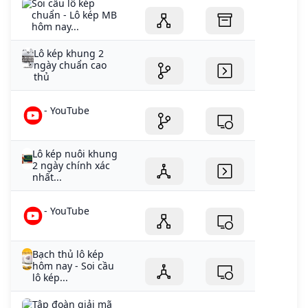
Soi cầu lô kép
chuẩn - Lô kép MB
hôm nay...
Lô kép khung 2
ngày chuẩn cao
thủ
- YouTube
Lô kép nuôi khung
2 ngày chính xác
nhất...
- YouTube
Bạch thủ lô kép
hôm nay - Soi cầu
lô kép...
Tập đoàn giải mã