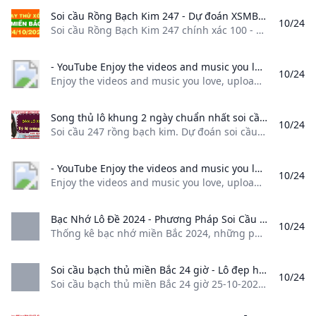
Soi cầu Rồng Bạch Kim 247 - Dự đoán XSMB 24/10/2024 chính xác 100 Soi cầu Rồng Bạch Kim 247 chính xác 100 - Thống kê xổ số miền Bắc ngày 24/10/2024. Phân tích và dự đoán XSMB hôm nay từ các cao thủ về kết quả xổ số miền Bắc ngày 24 tháng 10 năm 2024.
10/24
Soi cầu Rồng Bạch Kim 247 chính xác 100 - Thống kê xổ số miền Bắc ngày 24/10/2024. Phân tích và dự đoán XSMB hôm nay từ các cao thủ về kết quả xổ số miền Bắc ngày 24 tháng 10 năm 2024. 24/10/2024 Theo dõi lichngaytot.net.vn trên Soi cầu Rồng Bạch Kim 247 chính xác 100 – Thống kê xổ số miền Bắc ngày 24/10/2024. Phân tích và dự đoán XSMB hôm nay từ các cao thủ về kết quả xổ số miền Bắc ngày 24 tháng 10 năm 2024.
- YouTube Enjoy the videos and music you love upload original content and share it all with friends family and the world on YouTube.
10/24
Enjoy the videos and music you love, upload original content, and share it all with friends, family, and the world on YouTube.
Song thủ lô khung 2 ngày chuẩn nhất soi cầu 247 dự đoán xsmb Soi cầu 247 rồng bạch kim. Dự đoán soi cầu hôm nay
10/24
Soi cầu 247 rồng bạch kim. Dự đoán soi cầu hôm nay Song thủ lô khung 2 ngày chuẩn nhất, soi cầu 247 chính xác miễn phí, dự đoán kết quả xsmb hôm nay, rồng bạch kim 88 cặp lô đề đẹp Phát hành: Rồng bạch kim Hỗ trợ: Tác giả: Soi cầu 247 Song thủ lô khung 2 ngày chuẩn hôm nay. Với phương pháp bắt lô chính xác. Chúng ta nên tự tin với cầu lô hôm nay.
- YouTube Enjoy the videos and music you love upload original content and share it all with friends family and the world on YouTube.
10/24
Enjoy the videos and music you love, upload original content, and share it all with friends, family, and the world on YouTube.
Bạc Nhớ Lô Đề 2024 - Phương Pháp Soi Cầu Bạc Nhớ MB Mới Nhất Thống kê bạc nhớ miền Bắc 2024 những phương pháp phân tích lô tô soi cầu bạc nhớ mới nhất được rất nhiều người tin dùng. Dự đoán lô số đề MB ngày hôm sau.
10/24
Thống kê bạc nhớ miền Bắc 2024, những phương pháp phân tích lô tô, soi cầu bạc nhớ mới nhất được rất nhiều người tin dùng. Dự đoán lô, số đề MB ngày hôm sau. Cờ bạc nhớ lô đề là gì? Bạc nhớ lô đề là phương pháp để tìm ra những quy luật xuất hiện con lô bạch thủ hay những cặp lô có xác suất về cao nhất vào ngày hôm sau.
Soi cầu bạch thủ miền Bắc 24 giờ - Lô đẹp hôm nay ngày 25-10-2024 Soi cầu bạch thủ miền Bắc 24 giờ 25-10-2024 soi cầu loto miền Bắc XSMB miễn phí hôm nay cùng các chuyên gia sẽ giúp cho các bạn có được những sự lựa chọn tốt nhất trong ngày.
10/24
Soi cầu bạch thủ miền Bắc 24 giờ 25-10-2024 soi cầu loto miền Bắc XSMB miễn phí hôm nay cùng các chuyên gia sẽ giúp cho các bạn có được những sự lựa chọn tốt nhất trong ngày. By lieu nguyenOn 24/10/2024 Bạch thủ đề MB hôm nay Bạch thủ đề 01 Bạch thủ 3 càng 401 2.Soi cầu bạch thủ lô miền Bắc hôm nay 25-10-2024 Bạch thủ lô Trong ngày 37 Khung 3 ngày 63 3.